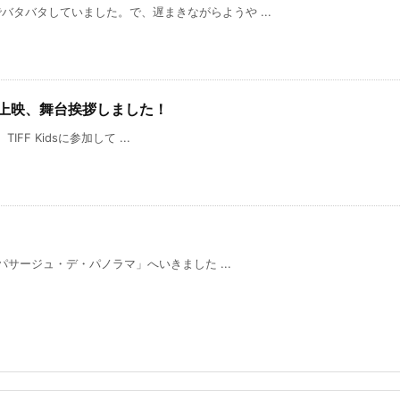
タバタしていました。で、遅まきながらようや ...
 Kidsで上映、舞台挨拶しました！
IFF Kidsに参加して ...
ージュ・デ・パノラマ」へいきました ...