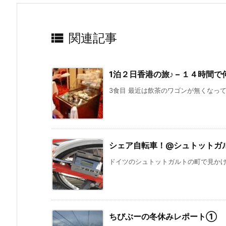

関連記事
1泊２日香港の旅♪ – １４時間
3食目 最近は飲茶のワゴンが無くなって
シェア自転車！@シュトットガ
ドイツのシュトットガルトの町で見かけた
ちびぶーの冬休みレポート①