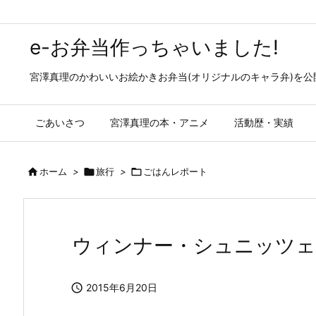
e-お弁当作っちゃいました!
宮澤真理のかわいいお絵かきお弁当(オリジナルのキャラ弁)を
ごあいさつ
宮澤真理の本・アニメ
活動歴・実績

ホーム
>

旅行
>

ごはんレポート
ウィンナー・シュニッツ

2015年6月20日