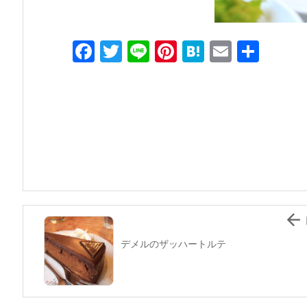
F
T
Li
Pi
H
E
共
a
w
n
nt
at
m
有
c
itt
e
er
e
ai
e
er
e
n
l
b
st
a
o
o
k

デメルのザッハートルテ