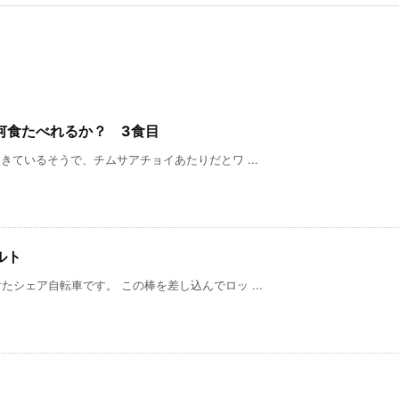
で何食たべれるか？ 3食目
きているそうで、チムサアチョイあたりだとワ ...
ルト
シェア自転車です。 この棒を差し込んでロッ ...