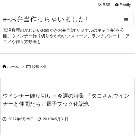

Feedly
RSS
e-お弁当作っちゃいました!

宮澤真理のかわいいお絵かきお弁当(オリジナルのキャラ弁)を公

開。ウィンナー飾り切りやかわいいスィーツ、ランチプレート、ア
メニュ
ニメや作り方動画も

サイド


ホーム
>

お知らせ
前へ

次へ

ウインナー飾り切り – 今週の特集 「タコさんウイン
検索
ナーと仲間たち」電子ブック化記念

2012年5月29日

2012年5月31日