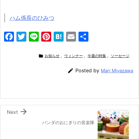
ハム係長のひみつ
F
T
Li
Pi
H
E
共
a
w
n
nt
at
m
有
c
itt
e
er
e
ai

お知らせ
,
ウィンナー
,
今週の特集
,
ソーセージ
e
er
e
n
l

Posted by
Mari Miyazawa
b
st
a
o
o
k

Next
パンダのおにぎりの音楽隊