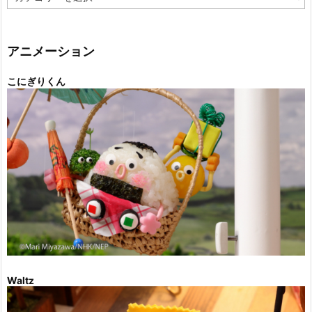
テ
ゴ
リ
ー
アニメーション
こにぎりくん
Waltz