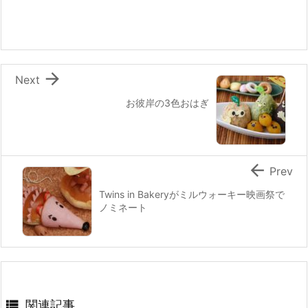
b
st
a
o
o
k

Next
お彼岸の3色おはぎ

Prev
Twins in Bakeryがミルウォーキー映画祭で
ノミネート

関連記事