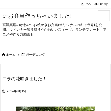

Feedly
RSS
e-お弁当作っちゃいました!

宮澤真理のかわいいお絵かきお弁当(オリジナルのキャラ弁)を公

開。ウィンナー飾り切りやかわいいスィーツ、ランチプレート、ア
メニュ
ニメや作り方動画も

サイド


ホーム
>

ガーデニング
前へ

次へ

ニラの花咲きました！
検索

2014年9月15日