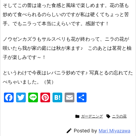
そしてこの蕾は違った食感と風味で楽しめます。花の茎も
炒めて食べられるのらしいのですが私は硬くてちょっと苦
手。でもニラって本当にえらいです。感謝です！
ノウゼンカズラもサルスベリも花が終わって、ニラの花が
咲いたら我が家の庭には秋が来ます♪ このあとは茗荷と柚
子が楽しみです～！
というわけで今夜はレバニラ炒めです♪ 写真とるの忘れてた
べちゃいました。（笑）
F
T
Li
Pi
H
E
共
a
w
n
nt
at
m
有
c
itt
e
er
e
ai

ガーデニング

ニラの花
e
er
e
n
l

Posted by
Mari Miyazawa