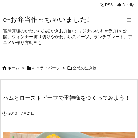

Feedly
RSS
e-お弁当作っちゃいました!

宮澤真理のかわいいお絵かきお弁当(オリジナルのキャラ弁)を公

開。ウィンナー飾り切りやかわいいスィーツ、ランチプレート、ア
メニュ
ニメや作り方動画も

サイド


ホーム
>

キャラ・パーツ
>

空想の生き物
前へ

次へ

ハムとローストビーフで雷神様をつくってみよう！
検索

2010年7月21日