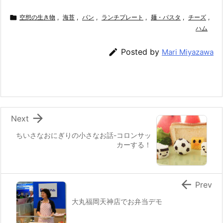
a
w
n
nt
at
m
有
c
itt
e
er
e
ai

空想の生き物
,
海苔
,
パン
,
ランチプレート
,
麺・パスタ
,
チーズ
,
e
er
e
n
l
ハム
b
st
a

Posted by
Mari Miyazawa
o
o
k

Next
ちいさなおにぎりの小さなお話-コロンサッ
カーする！

Prev
大丸福岡天神店でお弁当デモ