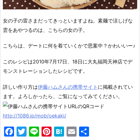
女の子の雷さまだってきっといますよね。素麺で涼しげな
雲をあやつるのは、こちらの女の子。
こちらは、デートに何を着ていくかで思案中？かわいいー♪
このレシピは2010年7月17日、18日に大丸福岡天神店でデ
モンストレーションしたレシピです。
詳しい作り方は
伊藤ハムさんの携帯サイト
に掲載されてい
ます。よろしかったら、ご覧になってみてください。
http://1086.jp/mob/oekaki/
F
T
Li
Pi
H
E
共