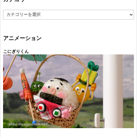
カ
テ
ゴ
リ
ー
アニメーション
こにぎりくん