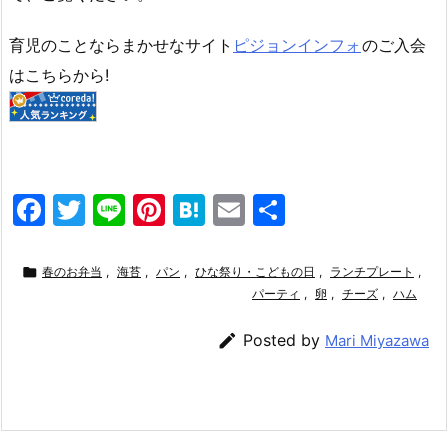
育児のことならまかせなサイト
ピジョンインフォ
のご入会
はこちらから!
F
T
Li
Pi
H
E
共
a
w
n
nt
at
m
有
c
itt
e
er
e
ai

春のお弁当
,
海苔
,
パン
,
ひな祭り・こどもの日
,
ランチプレート
,
e
er
e
n
l
パーティ
,
卵
,
チーズ
,
ハム
b
st
a

Posted by
Mari Miyazawa
o
o
k