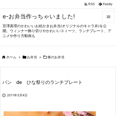

Feedly
RSS
e-お弁当作っちゃいました!

宮澤真理のかわいいお絵かきお弁当(オリジナルのキャラ弁)を公

開。ウィンナー飾り切りやかわいいスィーツ、ランチプレート、ア
メニュ
ニメや作り方動画も

サイド


ホーム
>

お弁当
>

春のお弁当
前へ

次へ

パン de ひな祭りのランチプレート
検索

2011年3月4日