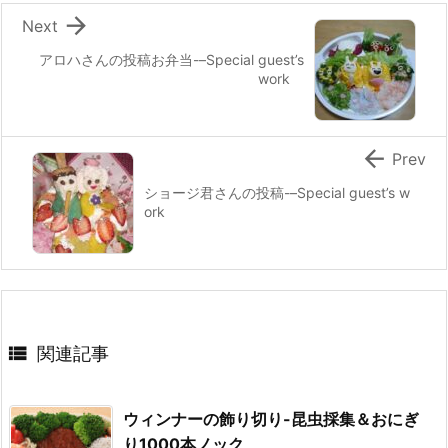

Next
アロハさんの投稿お弁当-–Special guest’s
work

Prev
ショージ君さんの投稿-–Special guest’s w
ork

関連記事
ウィンナーの飾り切り-昆虫採集＆おにぎ
り1000本ノック