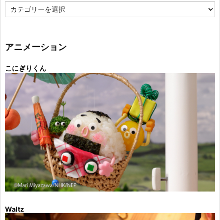
カ
テ
ゴ
リ
ー
アニメーション
こにぎりくん
Waltz