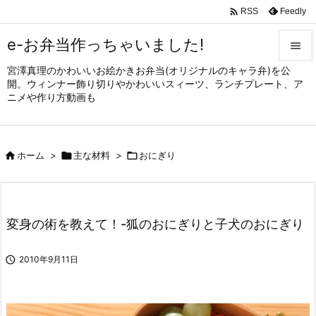

Feedly
RSS
e-お弁当作っちゃいました!

宮澤真理のかわいいお絵かきお弁当(オリジナルのキャラ弁)を公

開。ウィンナー飾り切りやかわいいスィーツ、ランチプレート、ア
メニュ
ニメや作り方動画も

サイド


ホーム
>

主な材料
>

おにぎり
前へ

次へ

変身の術を教えて！-狐のおにぎりと子犬のおにぎり
検索

2010年9月11日