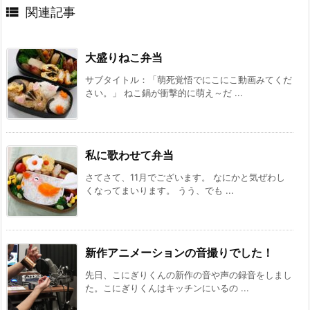

関連記事
大盛りねこ弁当
サブタイトル：「萌死覚悟でにこにこ動画みてくだ
さい。」 ねこ鍋が衝撃的に萌え～だ ...
私に歌わせて弁当
さてさて、11月でございます。 なにかと気ぜわし
くなってまいります。 うう、でも ...
新作アニメーションの音撮りでした！
先日、こにぎりくんの新作の音や声の録音をしまし
た。こにぎりくんはキッチンにいるの ...