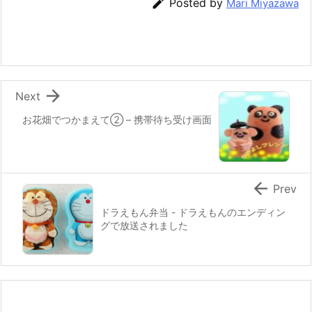

Posted by
Mari Miyazawa
b
st
a
o
o
k

Next
お花畑でつかまえて② – 携帯待ち受け画面

Prev
ドラえもん弁当 - ドラえもんのエンディン
グで放送されました