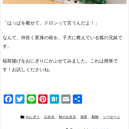
「はっぱを載せて、ドロンって言うんだよ！」
なんて、仲良く変身の術を、子犬に教えている狐の兄妹で
す。
稲荷揚げをおにぎりにかぶせてみました。これは簡単で
す！お試しくださいね。
F
T
Li
Pi
H
E
共
a
w
n
nt
at
m
有
c
itt
e
er
e
ai

おにぎり
,
お弁当
,
秋のお弁当
,
海苔
,
動物
,
ソーセージ
e
er
e
n
l