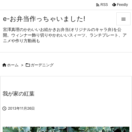

Feedly
RSS
e-お弁当作っちゃいました!

宮澤真理のかわいいお絵かきお弁当(オリジナルのキャラ弁)を公

開。ウィンナー飾り切りやかわいいスィーツ、ランチプレート、ア
メニュ
ニメや作り方動画も

サイド


ホーム
>

ガーデニング
前へ

次へ

我が家の紅葉
検索

2013年11月26日