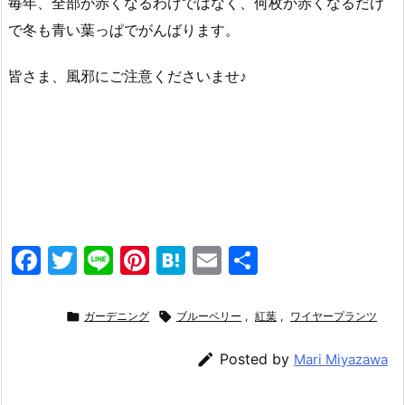
毎年、全部が赤くなるわけではなく、何枚か赤くなるだけ
で冬も青い葉っぱでがんばります。
皆さま、風邪にご注意くださいませ♪
F
T
Li
Pi
H
E
共
a
w
n
nt
at
m
有
c
itt
e
er
e
ai

ガーデニング

ブルーベリー
,
紅葉
,
ワイヤープランツ
e
er
e
n
l

Posted by
Mari Miyazawa
b
st
a
o