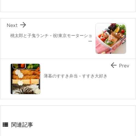
o
k

Next
桃太郎と子鬼ランチ - 祝!東京モーターショ
ー

Prev
薄暮のすすき弁当 - すすき大好き

関連記事