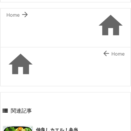
o
o


Home
k


Home

関連記事
仲良しカエル！弁当