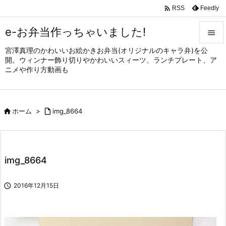

Feedly
RSS
e-お弁当作っちゃいました!

宮澤真理のかわいいお絵かきお弁当(オリジナルのキャラ弁)を公

開。ウィンナー飾り切りやかわいいスィーツ、ランチプレート、ア
メニュ
ニメや作り方動画も

サイド


ホーム
>

img_8664
前へ

次へ

img_8664
検索

2016年12月15日