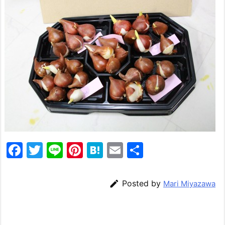
F
T
Li
Pi
H
E
共
a
w
n
nt
at
m
有
c
itt
e
er
e
ai

Posted by
Mari Miyazawa
e
er
e
n
l
b
st
a