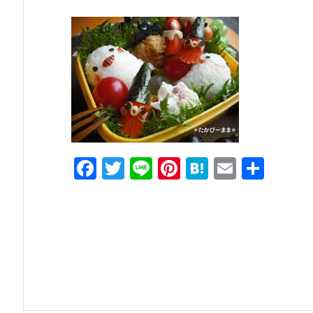
F
T
Li
Pi
H
E
共
a
w
n
nt
at
m
有
c
itt
e
er
e
ai
e
er
e
n
l
b
st
a
o
o