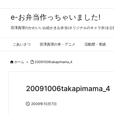
e-お弁当作っちゃいました!
宮澤真理のかわいいお絵かきお弁当(オリジナルのキャラ弁)を
ごあいさつ
宮澤真理の本・アニメ
活動歴・実績

ホーム
>

20091006takapimama_4
20091006takapimama_4

2009年10月7日