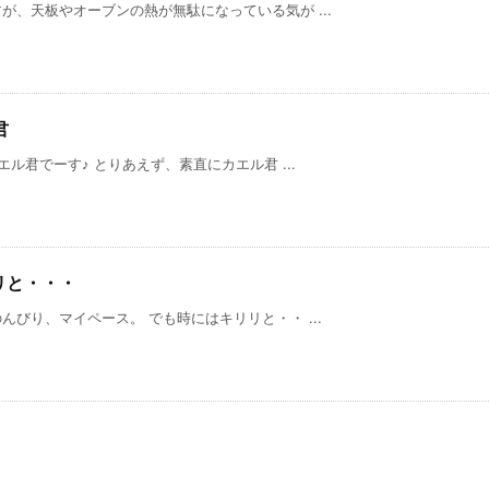
、天板やオーブンの熱が無駄になっている気が ...
君
す♪ とりあえず、素直にカエル君 ...
リと・・・
びり、マイペース。 でも時にはキリリと・・ ...