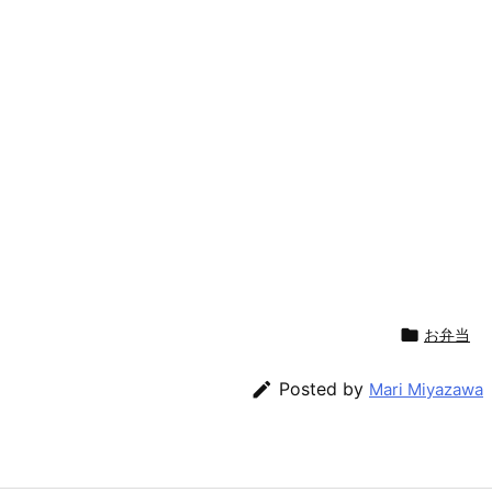

お弁当

Posted by
Mari Miyazawa