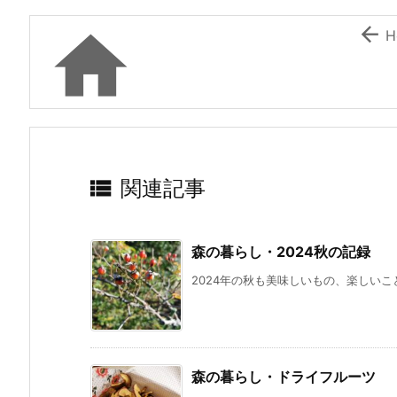
k


H

関連記事
森の暮らし・2024秋の記録
2024年の秋も美味しいもの、楽しいこ
森の暮らし・ドライフルーツ