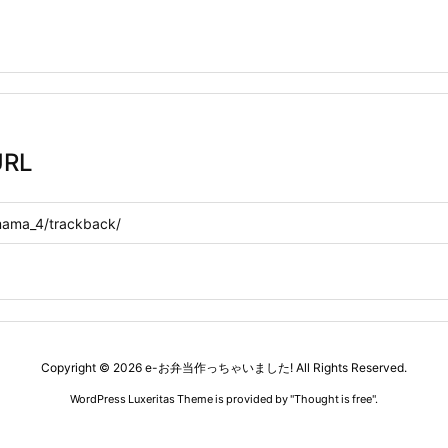
RL
Copyright ©
2026
e-お弁当作っちゃいました!
All Rights Reserved.
WordPress Luxeritas Theme is provided by "
Thought is free
".