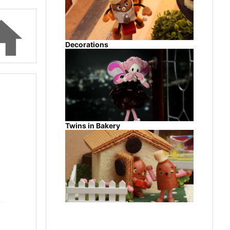

Decorations
Twins in Bakery