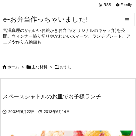

Feedly
RSS
e-お弁当作っちゃいました!

宮澤真理のかわいいお絵かきお弁当(オリジナルのキャラ弁)を公

開。ウィンナー飾り切りやかわいいスィーツ、ランチプレート、ア
メニュ
ニメや作り方動画も

サイド


ホーム
>

主な材料
>

おすし
前へ

次へ

スペースシャトルのお皿でお子様ランチ
検索

2008年6月22日

2013年6月14日