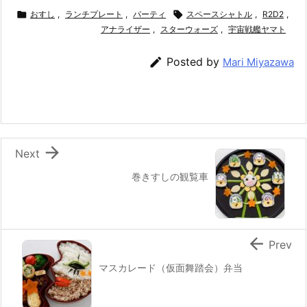
c
itt
e
er
e
ai

おすし
,
ランチプレート
,
パーティ

スペースシャトル
,
R2D2
,
e
er
アナライザー
e
n
,
スターウォーズ
l
,
宇宙戦艦ヤマト
b
st
a

Posted by
Mari Miyazawa
o
o
k

Next
巻きすしの観覧車

Prev
マスカレード（仮面舞踏会）弁当