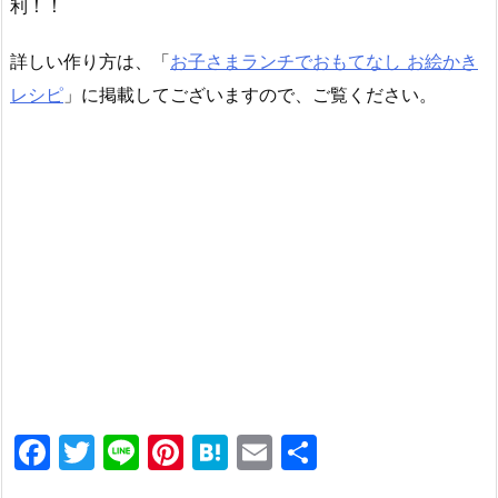
利！！
詳しい作り方は、「
お子さまランチでおもてなし お絵かき
レシピ
」に掲載してございますので、ご覧ください。
F
T
Li
Pi
H
E
共
a
w
n
nt
at
m
有