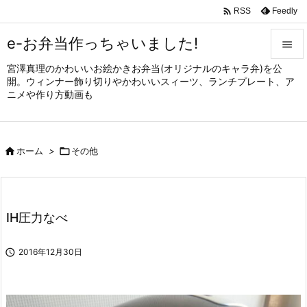

Feedly
RSS
e-お弁当作っちゃいました!

宮澤真理のかわいいお絵かきお弁当(オリジナルのキャラ弁)を公

開。ウィンナー飾り切りやかわいいスィーツ、ランチプレート、ア
メニュ
ニメや作り方動画も

サイド


ホーム
>

その他
前へ

次へ

IH圧力なべ
検索

2016年12月30日