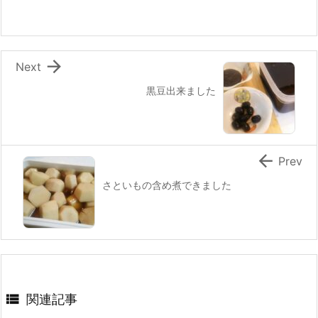
o
o
k

Next
黒豆出来ました

Prev
さといもの含め煮できました

関連記事