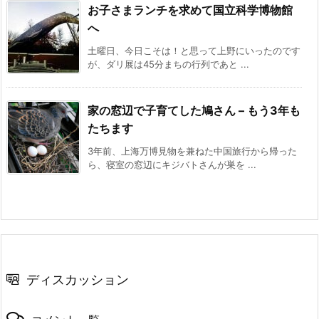
お子さまランチを求めて国立科学博物館
へ
土曜日、今日こそは！と思って上野にいったのです
が、ダリ展は45分まちの行列であと ...
家の窓辺で子育てした鳩さん – もう3年も
たちます
3年前、上海万博見物を兼ねた中国旅行から帰った
ら、寝室の窓辺にキジバトさんが巣を ...
ディスカッション