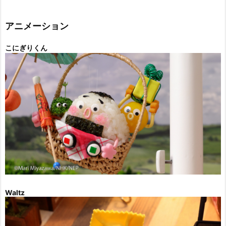
ゴ
リ
ー
アニメーション
こにぎりくん
Waltz