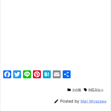
F
T
Li
Pi
H
E
共
a
w
n
nt
at
m
有
c
itt
e
er
e
ai

その他

IH圧力なべ
e
er
e
n
l

Posted by
Mari Miyazawa
b
st
a