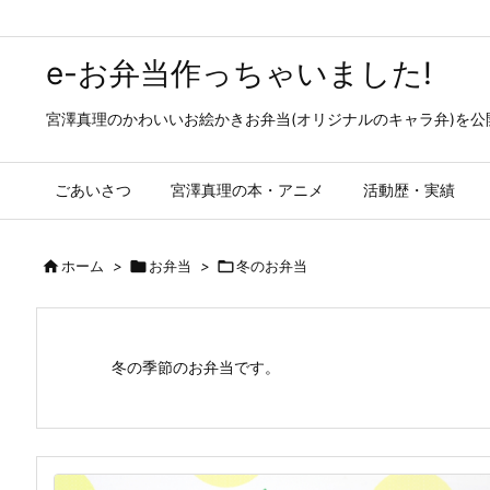
e-お弁当作っちゃいました!
宮澤真理のかわいいお絵かきお弁当(オリジナルのキャラ弁)を
ごあいさつ
宮澤真理の本・アニメ
活動歴・実績

ホーム
>

お弁当
>

冬のお弁当
冬の季節のお弁当です。