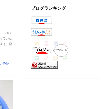
ブログランキング
にこのお
っていた
飯は、紫
静寂 ...