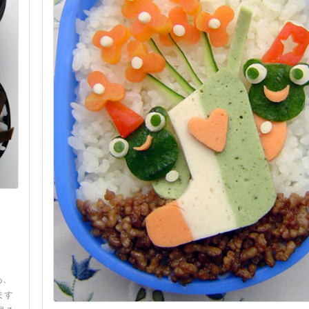
あ、
ます