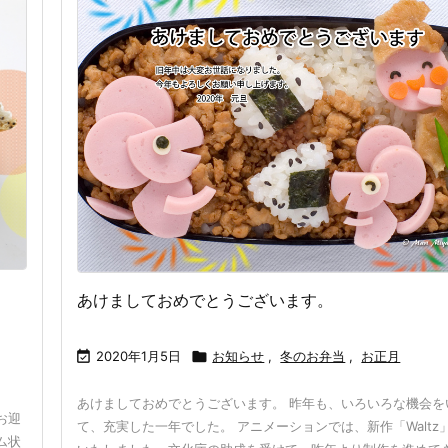
あけましておめでとうございます。

2020年1月5日

お知らせ
,
冬のお弁当
,
お正月
あけましておめでとうございます。 昨年も、いろいろな機会を
お迎
て、充実した一年でした。 アニメーションでは、新作「Waltz
ム状