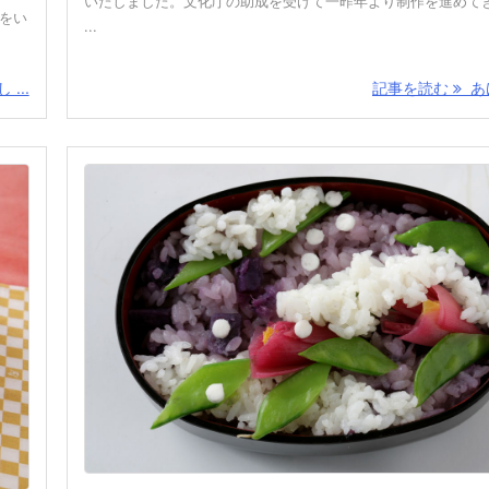
いたしました。文化庁の助成を受けて一昨年より制作を進めて
会をい
...
...
記事を読む
あけ