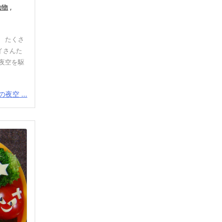
動物
,
 たくさ
イさんた
夜空を駆
夜空 ...