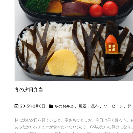
冬の夕日弁当

2015年2月8日

冬のお弁当
,
風景
,
昆布
,
ソーセージ
,
卵
林に沈む夕日を見ていると、寒さもひとしお。今日は早く帰ろう、
あったかいシチューが食べたいな♪なんて、CMみたいな気分になり