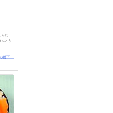
くんた
ほんとう
靴下 ...