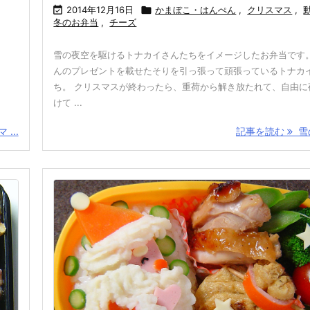

2014年12月16日

かまぼこ・はんぺん
,
クリスマス
,
冬のお弁当
,
チーズ
雪の夜空を駆けるトナカイさんたちをイメージしたお弁当です。
んのプレゼントを載せたそりを引っ張って頑張っているトナカ
ち。 クリスマスが終わったら、重荷から解き放たれて、自由に
けて ...
...
記事を読む
雪の