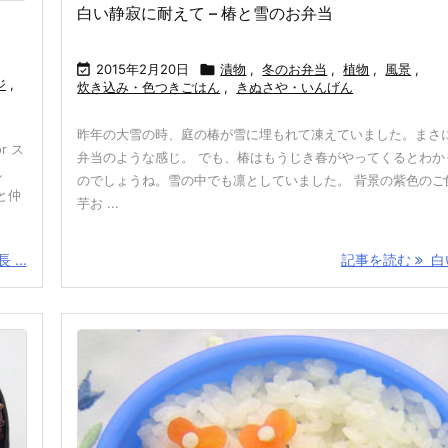
白い静寂に耐えて – 椿と雪のお弁当

2015年2月20日

漬物
,
冬のお弁当
,
植物
,
風景
,
ジ
,
炊き込み・色つきごはん
,
きぬさや・いんげん
昨年の大雪の時、庭の椿が雪に埋もれて凍えていました。まさ
r ス
弁当のような感じ。 でも、椿はもうじき春がやってくるとわか
し
のでしょうね。雪の中でも凛としていました。 背景の紫色のご
と仲
芋お ...
...
記事を読む
白い