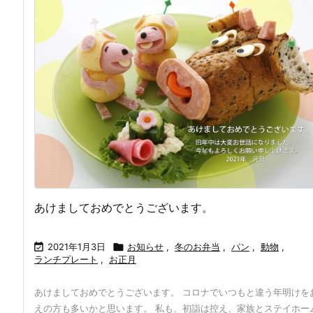
あけましておめでとうございます。

2021年1月3日

お知らせ
,
冬のお弁当
,
パン
,
動物
,
ランチプレート
,
お正月
あけましておめでとうございます。 コロナでいつもと違う年明けを
えの方も多いかと思います。 私も、初詣は控え、家族とステイホー