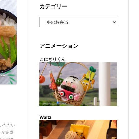
カテゴリー
カ
テ
ゴ
リ
ー
アニメーション
こにぎりくん
Waltz
いただい
」が完成