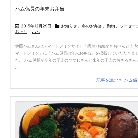
ハム係長の年末お弁当

2015年12月29日

お知らせ
,
冬のお弁当
,
動物
,
ソーセー
お正月
,
ハム
伊藤ハムさんのスマートフォンサイト「簡単♪お絵かきおべんとう fo
マートフォン」に「ハム係長の年末お弁当」を掲載していただきま
た。 ハム係長が今年の干支のひつじさんと来年の干支のおさるさん
...
記事を読む
ハム係長 