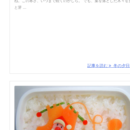
ね。この寒さ、いつまで続くのかしら。 でも、葉を落とした木々を
と芽 ...
記事を読む
冬の夕日