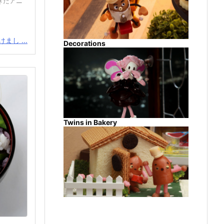
きたアニ
まし ...
Decorations
Twins in Bakery