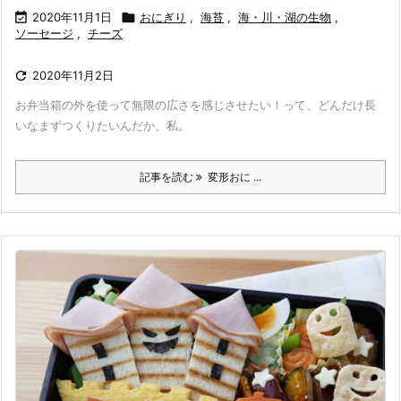

2020年11月1日

おにぎり
,
海苔
,
海・川・湖の生物
,
ソーセージ
,
チーズ

2020年11月2日
お弁当箱の外を使って無限の広さを感じさせたい！って、どんだけ長
いなまずつくりたいんだか、私。
記事を読む
変形おに ...