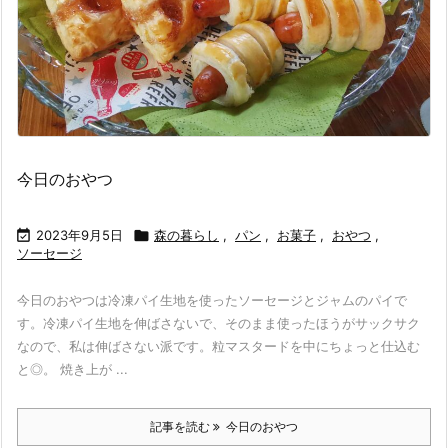
今日のおやつ

2023年9月5日

森の暮らし
,
パン
,
お菓子
,
おやつ
,
ソーセージ
今日のおやつは冷凍パイ生地を使ったソーセージとジャムのパイで
す。冷凍パイ生地を伸ばさないで、そのまま使ったほうがサックサク
なので、私は伸ばさない派です。粒マスタードを中にちょっと仕込む
と◎。 焼き上が ...
記事を読む
今日のおやつ