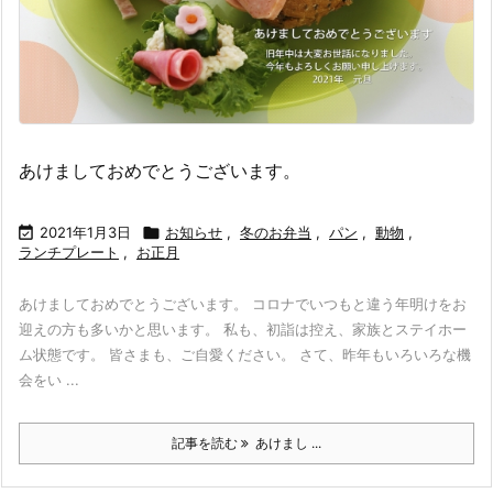
あけましておめでとうございます。

2021年1月3日

お知らせ
,
冬のお弁当
,
パン
,
動物
,
ランチプレート
,
お正月
あけましておめでとうございます。 コロナでいつもと違う年明けをお
迎えの方も多いかと思います。 私も、初詣は控え、家族とステイホー
ム状態です。 皆さまも、ご自愛ください。 さて、昨年もいろいろな機
会をい ...
記事を読む
あけまし ...