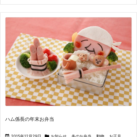
ハム係長の年末お弁当

2015年12月29日

お知らせ
,
冬のお弁当
,
動物
,
お正月
,