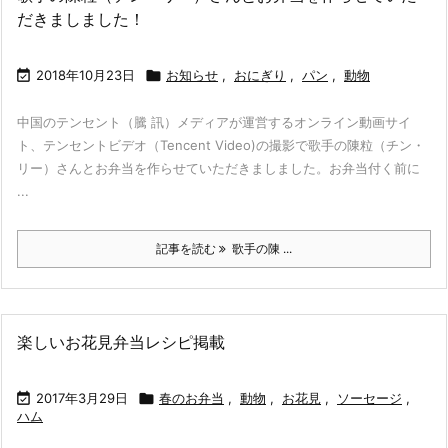
だきましました！

2018年10月23日

お知らせ
,
おにぎり
,
パン
,
動物
中国のテンセント（騰 訊）メディアが運営するオンライン動画サイ
ト、テンセントビデオ（Tencent Video)の撮影で歌手の陳粒（チン・
リー）さんとお弁当を作らせていただきましました。お弁当付く前に
...
記事を読む
歌手の陳 ...
楽しいお花見弁当レシピ掲載

2017年3月29日

春のお弁当
,
動物
,
お花見
,
ソーセージ
,
ハム