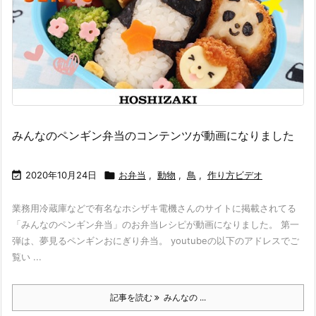
みんなのペンギン弁当のコンテンツが動画になりました

2020年10月24日

お弁当
,
動物
,
鳥
,
作り方ビデオ
業務用冷蔵庫などで有名なホシザキ電機さんのサイトに掲載されてる
「みんなのペンギン弁当」のお弁当レシピが動画になりました。 第一
弾は、夢見るペンギンおにぎり弁当。 youtubeの以下のアドレスでご
覧い ...
記事を読む
みんなの ...