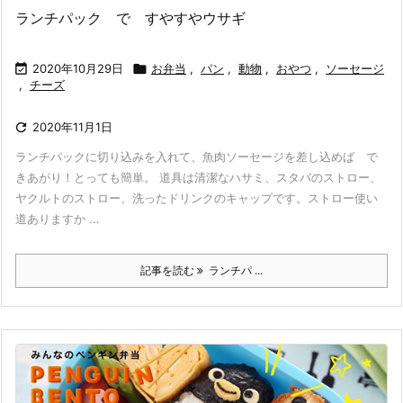
ランチパック で すやすやウサギ

2020年10月29日

お弁当
,
パン
,
動物
,
おやつ
,
ソーセージ
,
チーズ

2020年11月1日
ランチパックに切り込みを入れて、魚肉ソーセージを差し込めば で
きあがり！とっても簡単。 道具は清潔なハサミ、スタバのストロー、
ヤクルトのストロー、洗ったドリンクのキャップです。ストロー使い
道ありますか ...
記事を読む
ランチパ ...