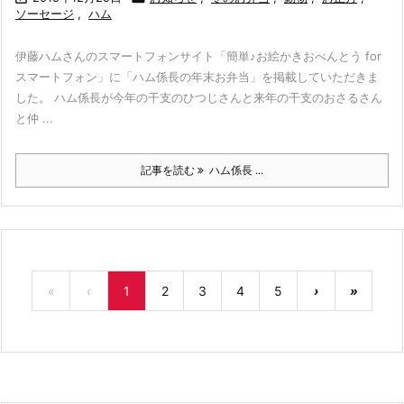
ソーセージ
,
ハム
伊藤ハムさんのスマートフォンサイト「簡単♪お絵かきおべんとう for
スマートフォン」に「ハム係長の年末お弁当」を掲載していただきま
した。 ハム係長が今年の干支のひつじさんと来年の干支のおさるさん
と仲 ...
記事を読む
ハム係長 ...
«
‹
1
2
3
4
5
›
»