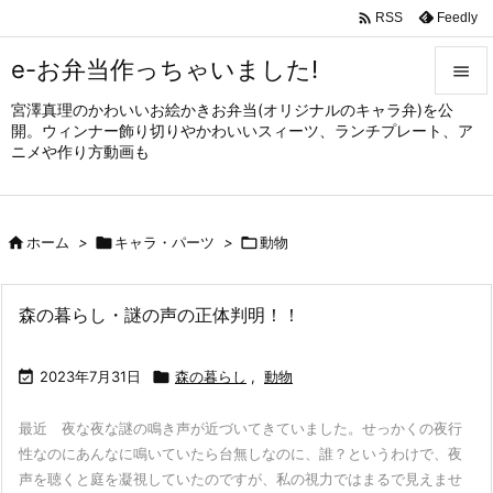

Feedly
RSS
e-お弁当作っちゃいました!

宮澤真理のかわいいお絵かきお弁当(オリジナルのキャラ弁)を公

開。ウィンナー飾り切りやかわいいスィーツ、ランチプレート、ア
メニュ
ニメや作り方動画も

サイド


ホーム
>

キャラ・パーツ
>

動物
前へ

次へ
森の暮らし・謎の声の正体判明！！

検索

2023年7月31日

森の暮らし
,
動物
最近 夜な夜な謎の鳴き声が近づいてきていました。せっかくの夜行
性なのにあんなに鳴いていたら台無しなのに、誰？というわけで、夜
声を聴くと庭を凝視していたのですが、私の視力ではまるで見えませ