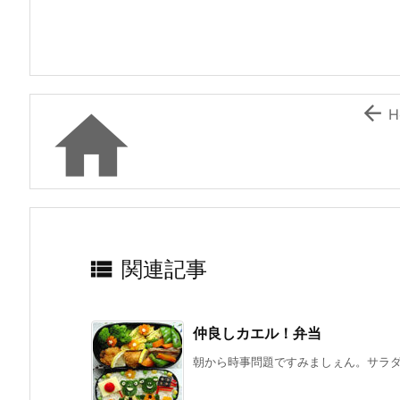
e
er
e
n
l
b
st
a
o
o


H
k

関連記事
仲良しカエル！弁当
朝から時事問題ですみましぇん。サラダが