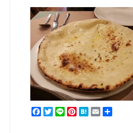
F
T
Li
Pi
H
E
共
a
w
n
nt
at
m
有
c
itt
e
er
e
ai