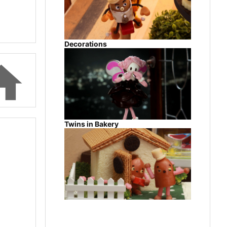
Decorations

Twins in Bakery