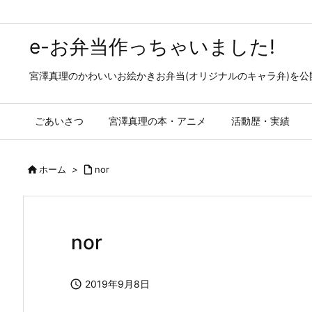
e-お弁当作っちゃいました!
宮澤真理のかわいいお絵かきお弁当(オリジナルのキャラ弁)を
ごあいさつ
宮澤真理の本・アニメ
活動歴・実績

ホーム
>

nor
nor

2019年9月8日