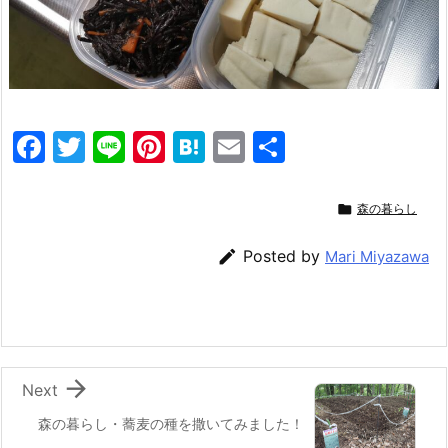
F
T
Li
Pi
H
E
共
a
w
n
nt
at
m
有
c
itt
e
er
e
ai

森の暮らし
e
er
e
n
l

Posted by
Mari Miyazawa
b
st
a
o
o
k

Next
森の暮らし・蕎麦の種を撒いてみました！