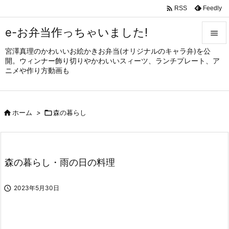

Feedly
RSS
e-お弁当作っちゃいました!

宮澤真理のかわいいお絵かきお弁当(オリジナルのキャラ弁)を公

開。ウィンナー飾り切りやかわいいスィーツ、ランチプレート、ア
メニュ
ニメや作り方動画も

サイド


ホーム
>

森の暮らし
前へ

次へ

森の暮らし・雨の日の料理
検索

2023年5月30日