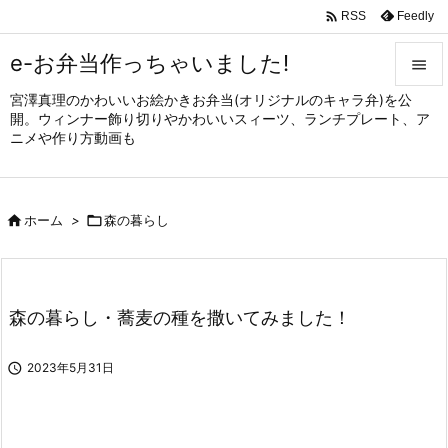

Feedly
RSS
e-お弁当作っちゃいました!

宮澤真理のかわいいお絵かきお弁当(オリジナルのキャラ弁)を公

開。ウィンナー飾り切りやかわいいスィーツ、ランチプレート、ア
メニュ
ニメや作り方動画も

サイド


ホーム
>

森の暮らし
前へ

次へ

森の暮らし・蕎麦の種を撒いてみました！
検索

2023年5月31日