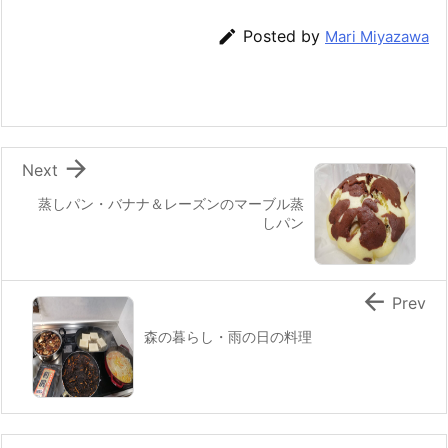
e
er
e
n
l

Posted by
Mari Miyazawa
b
st
a
o
o
k

Next
蒸しパン・バナナ＆レーズンのマーブル蒸
しパン

Prev
森の暮らし・雨の日の料理