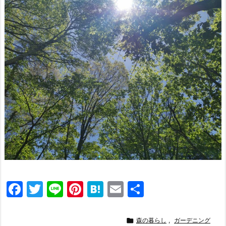
F
T
Li
Pi
H
E
共
a
w
n
nt
at
m
有
c
itt
e
er
e
ai

森の暮らし
,
ガーデニング