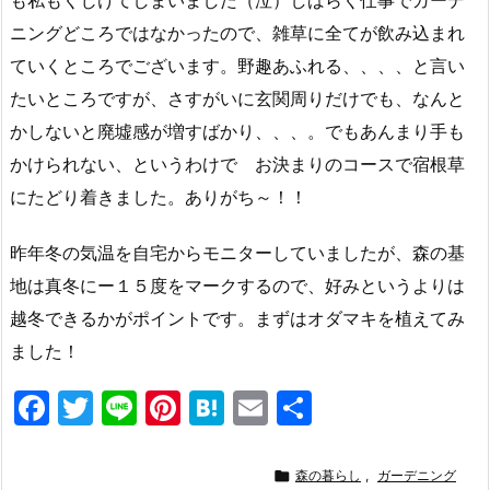
も私もくじけてしまいました（泣）しばらく仕事でガーデ
ニングどころではなかったので、雑草に全てが飲み込まれ
ていくところでございます。野趣あふれる、、、、と言い
たいところですが、さすがいに玄関周りだけでも、なんと
かしないと廃墟感が増すばかり、、、。でもあんまり手も
かけられない、というわけで お決まりのコースで宿根草
にたどり着きました。ありがち～！！
昨年冬の気温を自宅からモニターしていましたが、森の基
地は真冬にー１５度をマークするので、好みというよりは
越冬できるかがポイントです。まずはオダマキを植えてみ
ました！
F
T
Li
Pi
H
E
共
a
w
n
nt
at
m
有
c
itt
e
er
e
ai

森の暮らし
,
ガーデニング