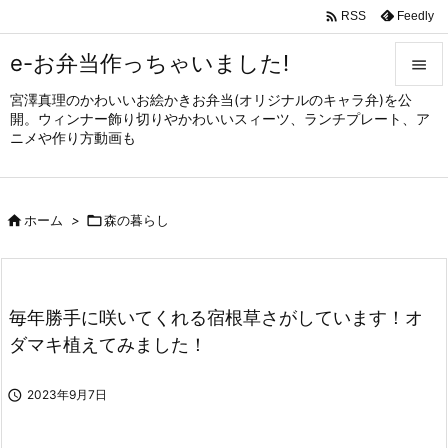

Feedly
RSS
e-お弁当作っちゃいました!

宮澤真理のかわいいお絵かきお弁当(オリジナルのキャラ弁)を公

開。ウィンナー飾り切りやかわいいスィーツ、ランチプレート、ア
メニュ
ニメや作り方動画も

サイド


ホーム
>

森の暮らし
前へ

次へ

毎年勝手に咲いてくれる宿根草さがしています！オ
検索
ダマキ植えてみました！

2023年9月7日