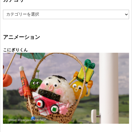
カ
テ
ゴ
リ
ー
アニメーション
こにぎりくん