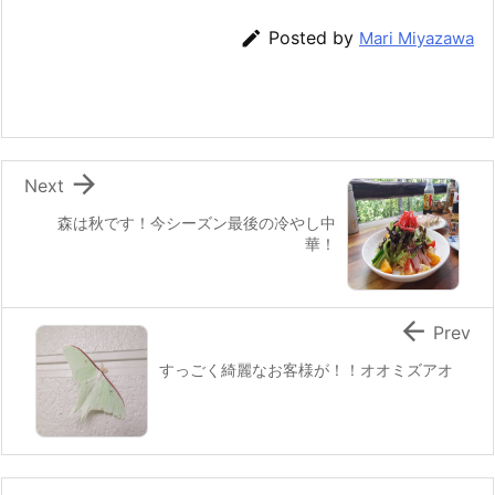
e
er
e
n
l

Posted by
Mari Miyazawa
b
st
a
o
o
k

Next
森は秋です！今シーズン最後の冷やし中
華！

Prev
すっごく綺麗なお客様が！！オオミズアオ