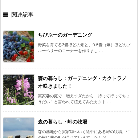

関連記事
ちびぶーのガーデニング
野菜を育てる3畳ほどの畑と、0.5畳（爆）ほどのブ
ルーベリーのコーナーを作りまし ...
森の暮らし：ガーデニング・カクトラノ
オ咲きました！
実家⓶の庭で 増えすぎたから 持って行ってちょ
うだい！と言われて植えてみたカクト ...
森の暮らし・峠の牧場
森の基地から実家⓶へいく途中にある峠の牧場。牛
の横に麓の町が見えています。なんだ ...