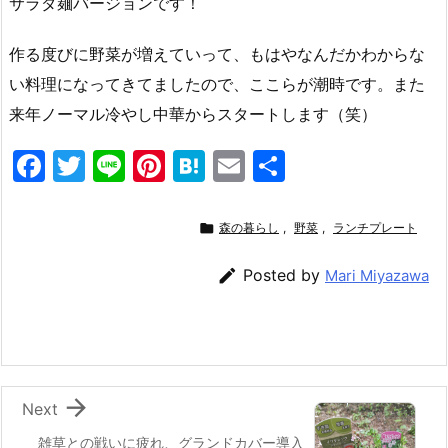
サラダ麺バージョンです！
作る度びに野菜が増えていって、もはやなんだかわからな
い料理になってきてましたので、ここらが潮時です。また
来年ノーマル冷やし中華からスタートします（笑）
F
T
Li
Pi
H
E
共
a
w
n
nt
at
m
有
c
itt
e
er
e
ai

森の暮らし
,
野菜
,
ランチプレート
e
er
e
n
l

Posted by
Mari Miyazawa
b
st
a
o
o
k

Next
雑草との戦いに疲れ、グランドカバー導入