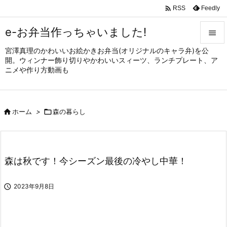

Feedly
RSS
e-お弁当作っちゃいました!

宮澤真理のかわいいお絵かきお弁当(オリジナルのキャラ弁)を公

開。ウィンナー飾り切りやかわいいスィーツ、ランチプレート、ア
メニュ
ニメや作り方動画も

サイド


ホーム
>

森の暮らし
前へ

次へ

森は秋です！今シーズン最後の冷やし中華！
検索

2023年9月8日