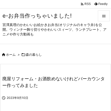

Feedly
RSS
e-お弁当作っちゃいました!

宮澤真理のかわいいお絵かきお弁当(オリジナルのキャラ弁)を公

開。ウィンナー飾り切りやかわいいスィーツ、ランチプレート、ア
メニュ
ニメや作り方動画も

サイド


ホーム
>

森の暮らし
前へ

次へ

廃屋リフォーム・お酒飲めないけれどバーカウンタ
検索
ー作ってみました

2023年9月10日