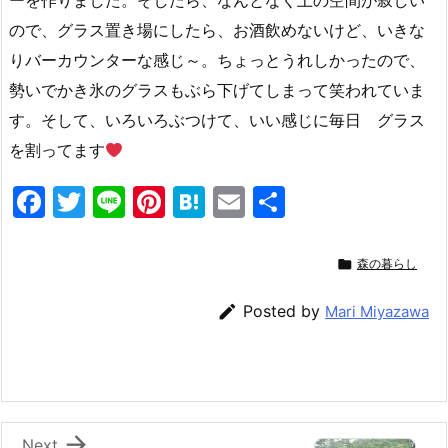
ーを作りました。そしたら、なんとなく上の空間が寂しい
ので、グラス置き場にしたら、お酒飲めないけど、いきな
りバーカウンターな感じ～。ちょっとうれしかったので、
勢いでかき氷のグラスもぶら下げてしまって笑われていま
す。そして、いろいろぶつけて、いい感じに毎日 グラス
を割ってます
F
T
Li
Pi
H
E
共
a
w
n
nt
at
m
有
c
itt
e
er
e
ai

森の暮らし
e
er
e
n
l

Posted by
Mari Miyazawa
b
st
a
o
o
k

Next