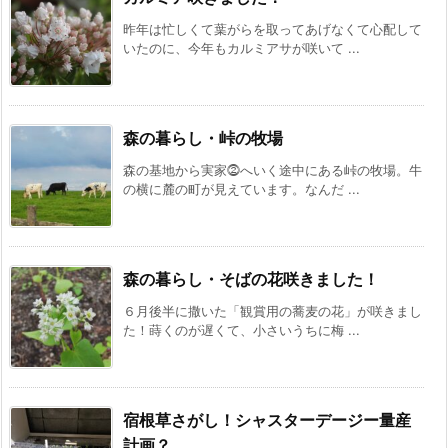
昨年は忙しくて葉がらを取ってあげなくて心配して
いたのに、今年もカルミアサが咲いて ...
森の暮らし・峠の牧場
森の基地から実家⓶へいく途中にある峠の牧場。牛
の横に麓の町が見えています。なんだ ...
森の暮らし・そばの花咲きました！
６月後半に撒いた「観賞用の蕎麦の花」が咲きまし
た！蒔くのが遅くて、小さいうちに梅 ...
宿根草さがし！シャスターデージー量産
計画？