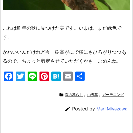
これは昨年の秋に見つけた実です。いまは、まだ緑色で
す。
かわいいんだけれど今 樹高がにで横にもひろがりつつあ
るので、ちょっと剪定させていただくかも ごめんね。
F
T
Li
Pi
H
E
共
a
w
n
nt
at
m
有
c
itt
e
er
e
ai

森の暮らし
,
山野草
,
ガーデニング
e
er
e
n
l

Posted by
Mari Miyazawa
b
st
a
o