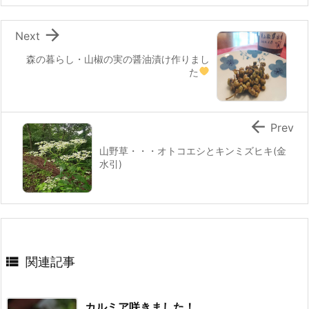
o
k

Next
森の暮らし・山椒の実の醤油漬け作りまし
た

Prev
山野草・・・オトコエシとキンミズヒキ(金
水引)

関連記事
カルミア咲きました！