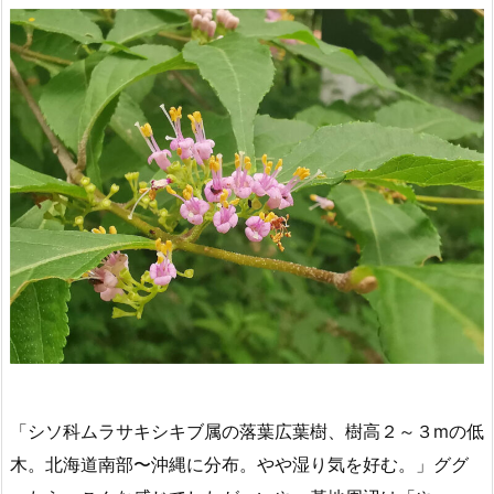
「シソ科ムラサキシキブ属の落葉広葉樹、樹高２～３mの低
木。北海道南部〜沖縄に分布。やや湿り気を好む。」ググ