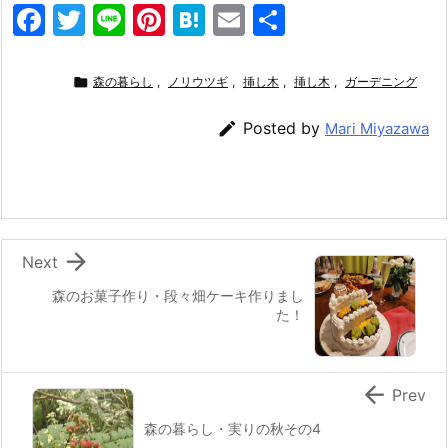
F
T
Li
Pi
H
E
共
a
w
n
nt
at
m
有
c
itt
e
er
e
ai

森の暮らし
,
ノリウツギ
,
挿し木
,
挿し木
,
ガーデニング
e
er
e
n
l

Posted by
Mari Miyazawa
b
st
a
o
o
k

Next
森のお菓子作り・段々畑ケーキ作りまし
た！

Prev
森の暮らし・実りの秋その4