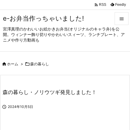

Feedly
RSS
e-お弁当作っちゃいました!

宮澤真理のかわいいお絵かきお弁当(オリジナルのキャラ弁)を公

開。ウィンナー飾り切りやかわいいスィーツ、ランチプレート、ア
メニュ
ニメや作り方動画も

サイド


ホーム
>

森の暮らし
前へ

次へ

森の暮らし・ノリウツギ発見しました！
検索

2024年10月5日