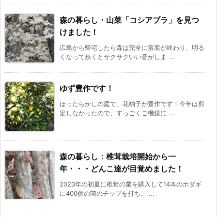
森の暮らし・山菜「コシアブラ」を見つ
けました！
広島から帰宅したら森は完全に落葉が終わり、明る
くなって歩くとサクサクいい音がしま ...
ゆず豊作です！
ほったらかしの庭で、花柚子が豊作です！今年は剪
定しなかったので、すっごくご機嫌に ...
森の暮らし：椎茸栽培開始から一
年・・・どんこ達が目覚めました！
2023年の初夏に椎茸の菌を購入して14本のホダギ
に400個の菌のチップを打ちこ ...