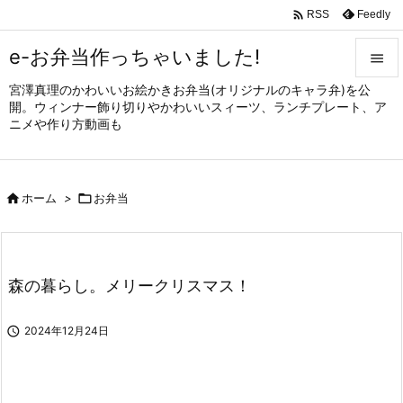

Feedly
RSS
e-お弁当作っちゃいました!

宮澤真理のかわいいお絵かきお弁当(オリジナルのキャラ弁)を公

開。ウィンナー飾り切りやかわいいスィーツ、ランチプレート、ア
メニュ
ニメや作り方動画も

サイド


ホーム
>

お弁当
前へ

次へ

森の暮らし。メリークリスマス！
検索

2024年12月24日