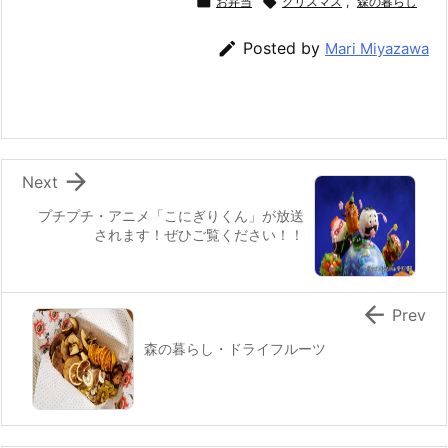
c
itt
e
er
e
ai

お弁当

クリスマス
,
森の暮らし
e
er
e
n
l

Posted by
Mari Miyazawa
b
st
a
o
o
k

Next
プチプチ・アニメ「こにぎりくん」が放送
されます！ぜひご覧ください！！

Prev
森の暮らし・ドライフルーツ