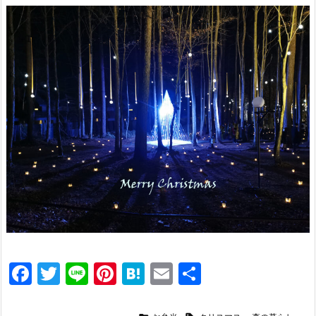
F
T
Li
Pi
H
E
共
a
w
n
nt
at
m
有