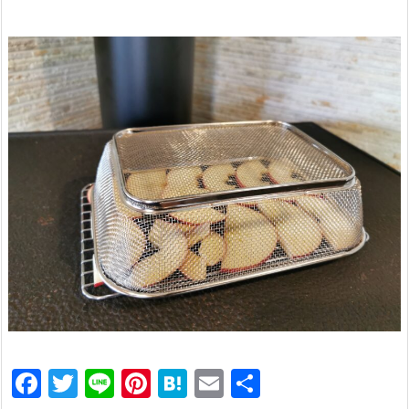
F
T
Li
Pi
H
E
共