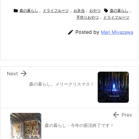
a
w
n
nt
at
m
有
c
itt
e
er
e
ai

森の暮らし
,
ドライフルーツ
,
お弁当
,
おやつ

森の暮らし
,
e
er
e
n
l
手作りおやつ
,
ドライフルーツ
b
st
a

Posted by
Mari Miyazawa
o
o
k

Next
森の暮らし。メリークリスマス！

Prev
森の暮らし・今年の薪活終了です！