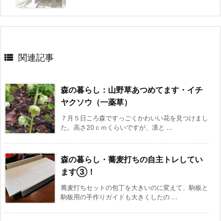

関連記事
森の暮らし：山野草あつめてます・イチ
ヤクソウ（一薬草）
７月５日ころ森ですっごくかわいい花を見つけまし
た。高さ20ｃｍくらいですが、凛と ...
森の暮らし・蕎麦打ちの自主トレしてい
ます③！
蕎麦打ちセットの包丁を大きいのに変えて、駒板と
駒板用の手作りガイドも大きくしたの ...