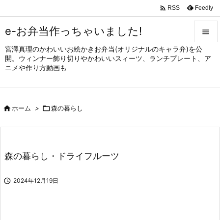

Feedly
RSS
e-お弁当作っちゃいました!

宮澤真理のかわいいお絵かきお弁当(オリジナルのキャラ弁)を公

開。ウィンナー飾り切りやかわいいスィーツ、ランチプレート、ア
メニュ
ニメや作り方動画も

サイド


ホーム
>

森の暮らし
前へ

次へ

森の暮らし・ドライフルーツ
検索

2024年12月19日