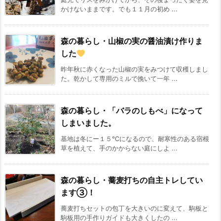
かけないままです。でも１１月の初め ...
森の暮らし・山椒の実の醤油漬け作りま
した
昨年秋に赤くなった山椒の実をみつけて収穫しまし
た。乾かして専用のミルで挽いて一年 ...
森の暮らし・「バラのしもべ」になって
しまいました。
基地は冬にー１５℃になるので、耐寒性のある宿根
草を植えて、手のかからない庭にしよ ...
森の暮らし・蕎麦打ちの自主トレしてい
ます③！
蕎麦打ちセットの包丁を大きいのに変えて、駒板と
駒板用の手作りガイドも大きくしたの ...