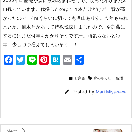
2022年に基地が森に飲み込まれそうで、切った木がまだ2
山残っています。伐採したのは１４本だけだけど、背が高
かったので 4ｍくらいに切っても沢山ありす。今年も枯れ
木とか、倒木とかあって特殊伐採しましたので、全部薪に
するにはまだ何年もかかりそうです汗。頑張らないと毎
年 少しづつ増えてしまいそう！！
F
T
Li
Pi
H
E
共
a
w
n
nt
at
m
有
c
itt
e
er
e
ai

お弁当

森の暮らし
,
薪活
e
er
e
n
l

Posted by
Mari Miyazawa
b
st
a
o
o
k

Next