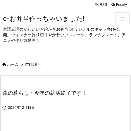

Feedly
RSS
e-お弁当作っちゃいました!

宮澤真理のかわいいお絵かきお弁当(オリジナルのキャラ弁)を公

開。ウィンナー飾り切りやかわいいスィーツ、ランチプレート、ア
メニュ
ニメや作り方動画も

サイド


ホーム
>

お弁当
前へ

次へ

森の暮らし・今年の薪活終了です！
検索

2024年12月18日