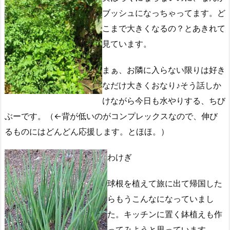
ブッシュになっちゃってます。ど
こまで大きくなるの？とあきれて
見ています。
まぁ、お隣に入らない限りは好き
なだけ大きくおなり♪そう話しか
けながら今日も水やりする、ちび
ぶーです。（←背が低いのがコンプレックスなので、伸び
るものにはどんどん応援します。とほほ。）
わけぎ
球根を植えて旅に出て帰国した
らもうこんなになっていまし
た。キッチンに置く鉢植えも作
ってみようと思っています。