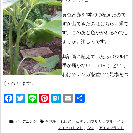
黄色と赤を1本づつ植えたので
すが出てきたのはどちらも緑で
す。このあと色がかわるのでし
ょうか。楽しみです。
無計画に植えていたらバジルに
手が届かない！（T-T）という
わけでレンガを置いて足場をつ
くっています。
F
T
Li
Pi
H
E
共
a
w
n
nt
at
m
有
c
itt
e
er
e
ai

ガーデニング

落花生
,
わけぎ
,
ねぎ
,
パプリカ
,
ブルーベリー
e
er
e
n
l
,
マイクロトマト
,
なす
,
アイスプラント