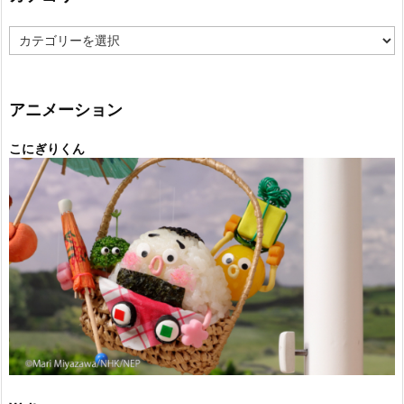
カ
テ
ゴ
リ
ー
アニメーション
こにぎりくん