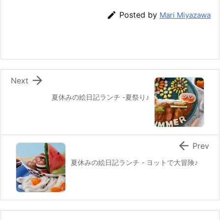
b
st
a

Posted by
Mari Miyazawa
o
o
k

Next
夏休みの絵日記ランチ -夏祭り♪

Prev
夏休みの絵日記ランチ - ヨットで大冒険♪