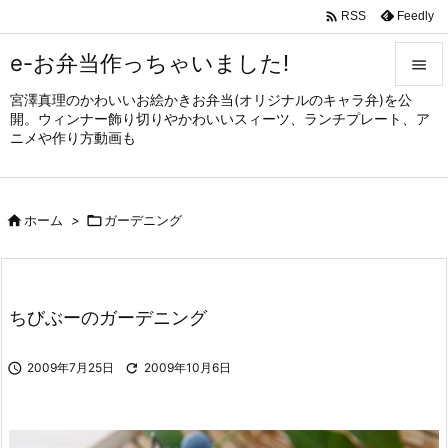

Feedly
RSS
e-お弁当作っちゃいました!

宮澤真理のかわいいお絵かきお弁当(オリジナルのキャラ弁)を公

開。ウィンナー飾り切りやかわいいスィーツ、ランチプレート、ア
メニュ
ニメや作り方動画も

サイド


ホーム
>

ガーデニング
前へ

次へ

ちびぶーのガーデニング
検索

2009年7月25日

2009年10月6日