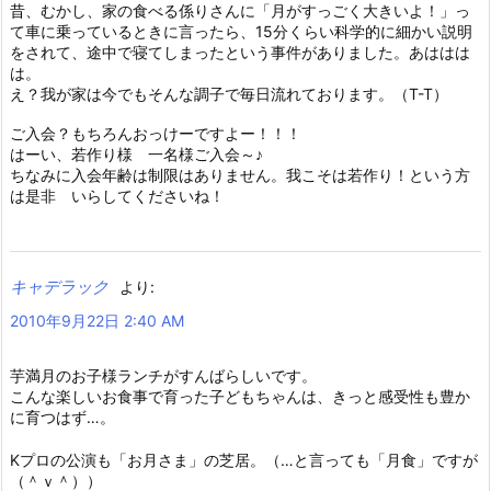
昔、むかし、家の食べる係りさんに「月がすっごく大きいよ！」っ
て車に乗っているときに言ったら、15分くらい科学的に細かい説明
をされて、途中で寝てしまったという事件がありました。あははは
は。
え？我が家は今でもそんな調子で毎日流れております。（T-T）
ご入会？もちろんおっけーですよー！！！
はーい、若作り様 一名様ご入会～♪
ちなみに入会年齢は制限はありません。我こそは若作り！という方
は是非 いらしてくださいね！
キャデラック
より:
2010年9月22日 2:40 AM
芋満月のお子様ランチがすんばらしいです。
こんな楽しいお食事で育った子どもちゃんは、きっと感受性も豊か
に育つはず…。
Kプロの公演も「お月さま」の芝居。（…と言っても「月食」ですが
（＾ｖ＾））