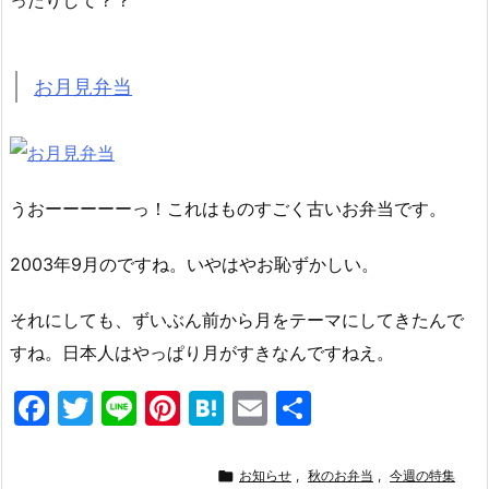
お月見弁当
うおーーーーーっ！これはものすごく古いお弁当です。
2003年9月のですね。いやはやお恥ずかしい。
それにしても、ずいぶん前から月をテーマにしてきたんで
すね。日本人はやっぱり月がすきなんですねえ。
F
T
Li
Pi
H
E
共
a
w
n
nt
at
m
有
c
itt
e
er
e
ai

お知らせ
,
秋のお弁当
,
今週の特集