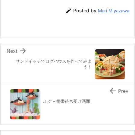
e
er
e
n
l

Posted by
Mari Miyazawa
b
st
a
o
o
k

Next
サンドイッチでログハウスを作ってみよ
う！

Prev
ふぐ – 携帯待ち受け画面