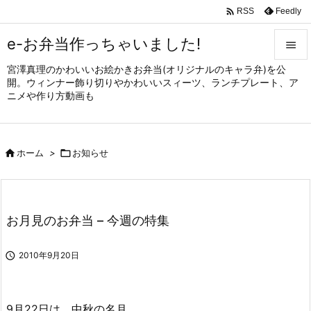

Feedly
RSS
e-お弁当作っちゃいました!

宮澤真理のかわいいお絵かきお弁当(オリジナルのキャラ弁)を公

開。ウィンナー飾り切りやかわいいスィーツ、ランチプレート、ア
メニュ
ニメや作り方動画も

サイド


ホーム
>

お知らせ
前へ

次へ

お月見のお弁当 – 今週の特集
検索

2010年9月20日
9月22日は、中秋の名月。