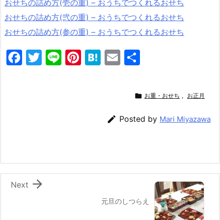
おせちの詰め方(壱の重) – おうちでつくれるおせち
おせちの詰め方(弐の重) – おうちでつくれるおせち
おせちの詰め方(参の重) – おうちでつくれるおせち
F
T
Li
Pi
H
E
共
a
w
n
nt
at
m
有
c
itt
e
er
e
ai

お重・おせち
,
お正月
e
er
e
n
l
b
st
a

Posted by
Mari Miyazawa
o
o
k

Next
元旦のしつらえ