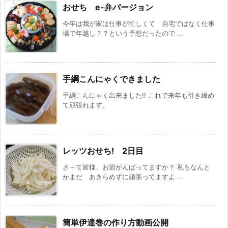
おせち e-弁バージョン
今年は我が家は仕事が忙しくて 自宅ではなく仕事
場で年越し？？という予想だったので ...
手綱こんにゃくできました
手綱こんにゃく出来ました!! これで来年も引き締め
て頑張れます。
レッツおせち! 2日目
さ～て皆様、お節がんばってますか？ 私もなんと
かまだ あきらめずに頑張ってますよ ...
簡単伊達巻の作り方動画公開