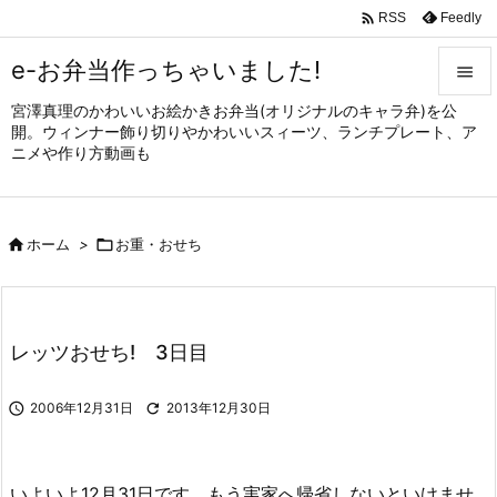

Feedly
RSS
e-お弁当作っちゃいました!

宮澤真理のかわいいお絵かきお弁当(オリジナルのキャラ弁)を公

開。ウィンナー飾り切りやかわいいスィーツ、ランチプレート、ア
メニュ
ニメや作り方動画も

サイド


ホーム
>

お重・おせち
前へ

次へ

レッツおせち! 3日目
検索

2006年12月31日

2013年12月30日
いよいよ12月31日です。もう実家へ帰省しないといけませ