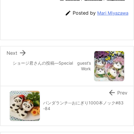
e
er
e
n
l

Posted by
Mari Miyazawa
b
st
a
o
o
k

Next
ショージ君さんの投稿—Special guest’s
Work

Prev
パンダランチ--おにぎり1000本ノック#83
-84