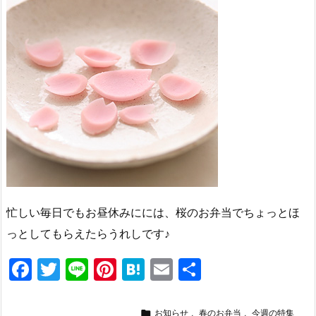
忙しい毎日でもお昼休みにには、桜のお弁当でちょっとほ
っとしてもらえたらうれしです♪
F
T
Li
Pi
H
E
共
a
w
n
nt
at
m
有
c
itt
e
er
e
ai

お知らせ
,
春のお弁当
,
今週の特集