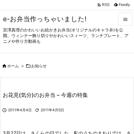

Feedly
RSS
e-お弁当作っちゃいました!

宮澤真理のかわいいお絵かきお弁当(オリジナルのキャラ弁)を公

開。ウィンナー飾り切りやかわいいスィーツ、ランチプレート、ア
メニュ
ニメや作り方動画も

サイド


ホーム
>

お知らせ
前へ

次へ

お花見(気分)のお弁当 – 今週の特集
検索

2011年4月4日

2011年4月5日
3月27日は、さくらの日でした。私のうちのまわりでは、さ