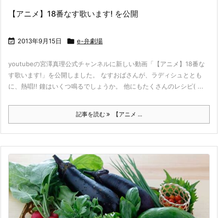
【アニメ】18番なす歌います! を公開

2013年9月15日

e-弁劇場
youtubeの宮澤真理公式チャンネルに新しい動画「【アニメ】18番な
す歌います!」を公開しました。 なすおばさんが、ラディシュととも
に、熱唱!! 鐘はいくつ鳴るでしょうか。 他にもたくさんのレシピ( ...
記事を読む
【アニメ ...