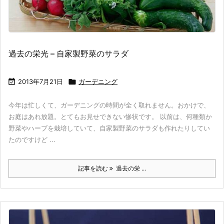
過去の栄光 – 自家製野菜のサラダ

2013年7月21日

ガーデニング
今年は忙しくて、ガーデニングの時間が全く取れません。おかけで、
お庭はあれ放題。とてもお見せできない惨状です。 以前は、何種類か
野菜やハーブを栽培していて、自家製野菜のサラダも作れたりしてい
たのですけど ...
記事を読む
過去の栄 ...