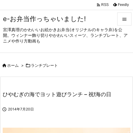

Feedly
RSS
e-お弁当作っちゃいました!

宮澤真理のかわいいお絵かきお弁当(オリジナルのキャラ弁)を公

開。ウィンナー飾り切りやかわいいスィーツ、ランチプレート、ア
メニュ
ニメや作り方動画も

サイド


ホーム
>

ランチプレート
前へ

次へ

ひやむぎの海でヨット遊びランチ – 祝!海の日
検索

2014年7月20日