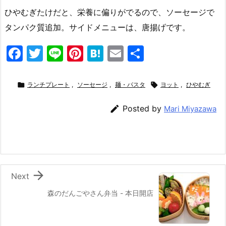
ひやむぎたけだと、栄養に偏りがでるので、ソーセージで
タンパク質追加。サイドメニューは、唐揚げです。
F
T
Li
Pi
H
E
共
a
w
n
nt
at
m
有
c
itt
e
er
e
ai

ランチプレート
,
ソーセージ
,
麺・パスタ

ヨット
,
ひやむぎ
e
er
e
n
l

Posted by
Mari Miyazawa
b
st
a
o
o
k

Next
森のだんごやさん弁当 - 本日開店