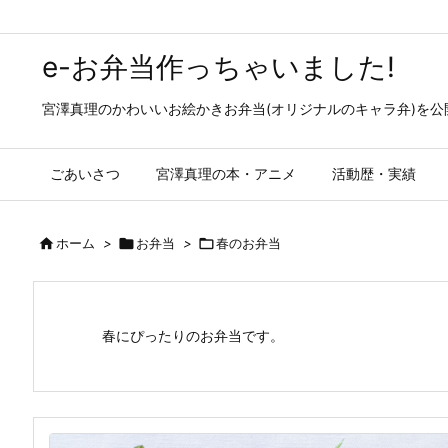
e-お弁当作っちゃいました!
宮澤真理のかわいいお絵かきお弁当(オリジナルのキャラ弁)を
ごあいさつ
宮澤真理の本・アニメ
活動歴・実績

ホーム
>

お弁当
>

春のお弁当
春にぴったりのお弁当です。