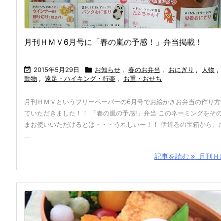
月刊ＨＭＶ6月号に「春の嵐の予感！」弁当掲載！

2015年5月29日

お知らせ
,
春のお弁当
,
おにぎり
,
人物
,
動物
,
遠足・ハイキング・行楽
,
お重・おせち
月刊ＨＭＶというフリーペーパーの6月号でお絵かきお弁当の作り方
ていただきました！！ 「春の嵐の予感!」弁当 このネーミングをそ
まお使いいただけるとは・・・うれしいー！！ 伊達巻の宝箱から、
...
記事を読む
月刊ＨＭ 