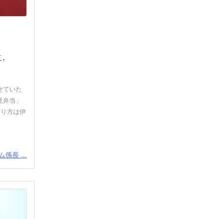
苔
,
せていた
見弁当」
作り方は伊
係長 ...