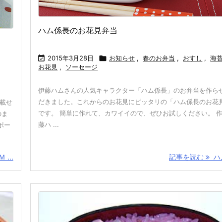
ハム係長のお花見弁当

2015年3月28日

お知らせ
,
春のお弁当
,
おすし
,
海
お花見
,
ソーセージ
伊藤ハムさんの人気キャラクター「ハム係長」のお弁当を作ら
だきました。これからのお花見にピッタリの「ハム係長のお花
載せ
です。 簡単に作れて、カワイイので、ぜひお試しください。 
のま
藤ハ ...
ポー
...
記事を読む
ハム