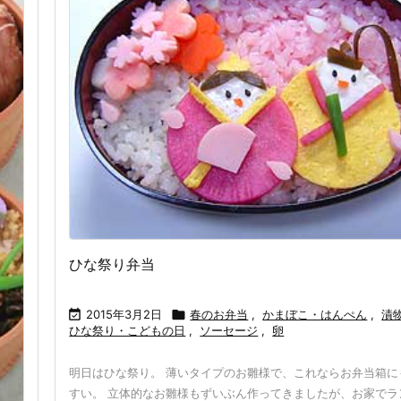
ひな祭り弁当

2015年3月2日

春のお弁当
,
かまぼこ・はんぺん
,
漬
ひな祭り・こどもの日
,
ソーセージ
,
卵
明日はひな祭り。 薄いタイプのお雛様で、これならお弁当箱に
すい。 立体的なお雛様もずいぶん作ってきましたが、お家でラ