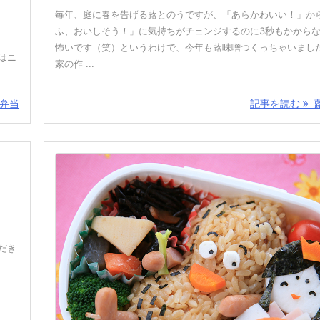
毎年、庭に春を告げる蕗とのうですが、「あらかわいい！」か
ふ、おいしそう！」に気持ちがチェンジするのに3秒もかから
怖いです（笑）というわけで、今年も蕗味噌つくっちゃいました
はニ
家の作 ...
弁当
記事を読む
蕗
だき