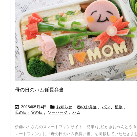
母の日のハム係長弁当

2016年5月4日

お知らせ
,
春のお弁当
,
パン
,
植物
,
母の日・父の日
,
ソーセージ
,
ハム
伊藤ハムさんのスマートフォンサイト「簡単♪お絵かきおべんとう fo
マートフォン」に「母の日のハム係長弁当」を掲載していただきま