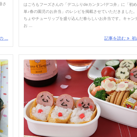
母さ
はごろもフーズさんの「デコふりdeカンタン!デコ弁」に「初
単♪春の園児のお弁当」のレシピを掲載させていただきました。
ちょやチューリップを盛り込んだ春らしいお弁当です。キャン
お ...
...
記事を読む
初め