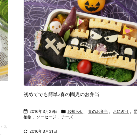
初めてでも簡単♪春の園児のお弁当

2016年3月29日

お知らせ
,
春のお弁当
,
おにぎり
,
植物
,
ソーセージ
,
チーズ
r ス

2016年3月31日
し