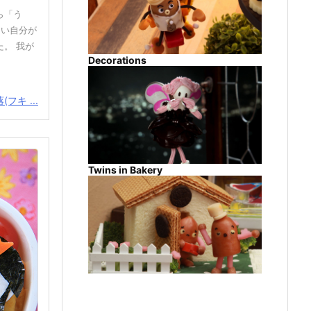
ら「う
ない自分が
。 我が
Decorations
(フキ ...
Twins in Bakery