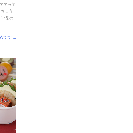
めてでも簡
 ちょう
ディ型の
てで ...