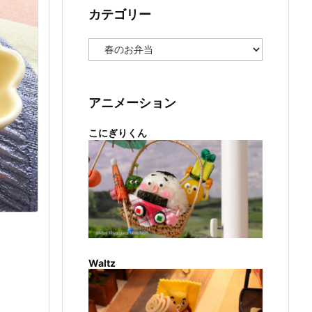
カテゴリー
カ
テ
ゴ
リ
ー
アニメーション
こにぎりくん
Waltz