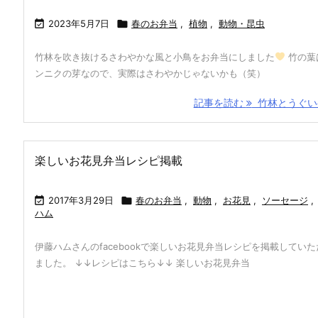

2023年5月7日

春のお弁当
,
植物
,
動物・昆虫
竹林を吹き抜けるさわやかな風と小鳥をお弁当にしました
竹の葉
ンニクの芽なので、実際はさわやかじゃないかも（笑）
記事を読む
竹林とうぐい
楽しいお花見弁当レシピ掲載

2017年3月29日

春のお弁当
,
動物
,
お花見
,
ソーセージ
,
ハム
伊藤ハムさんのfacebookで楽しいお花見弁当レシピを掲載していた
ました。 ↓↓レシピはこちら↓↓ 楽しいお花見弁当