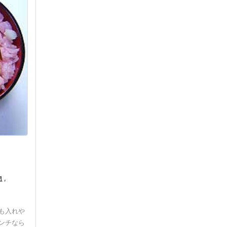
物
,
も入れや
ンチなら