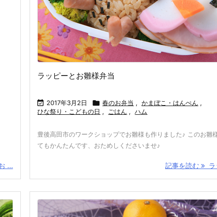
ラッピーとお雛様弁当

2017年3月2日

春のお弁当
,
かまぼこ・はんぺん
,
ひな祭り・こどもの日
,
ごはん
,
ハム
豊後高田市のワークショップでお雛様も作りました♪ このお雛
てもかんたんです、おためしくださいませ♪
...
記事を読む
ラッ