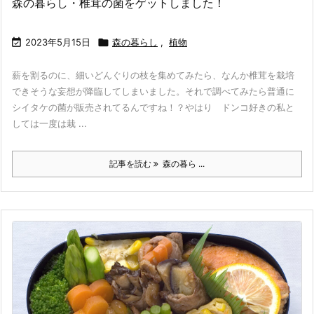
森の暮らし・椎茸の菌をゲットしました！

2023年5月15日

森の暮らし
,
植物
薪を割るのに、細いどんぐりの枝を集めてみたら、なんか椎茸を栽培
できそうな妄想が降臨してしまいました。それで調べてみたら普通に
シイタケの菌が販売されてるんですね！？やはり ドンコ好きの私と
しては一度は栽 ...
記事を読む
森の暮ら ...