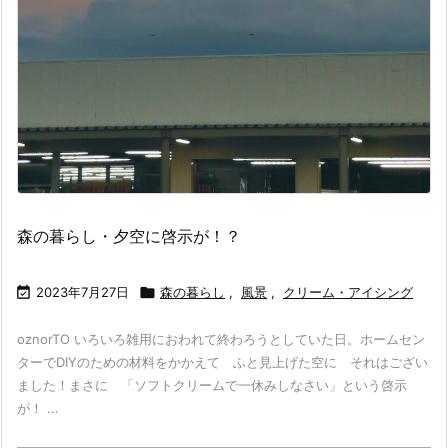
森の暮らし・夕空に啓示が！？

2023年7月27日

森の暮らし
,
風景
,
クリーム・アイシング
oznorTO いろいろ雑用におわれて終わろうとしていた日。ホームセン
ターでDIYのための材料をかかえて ふと見上げた空に それはござい
ました！まさに 「ソフトクリームで一休みしなさい」という啓示
が！ ...