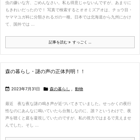
虫の嫌いな方、ごめんなさい。私も得意じゃないんですが、あまりに
もきれいだったので！ 写真で検索するとオオミズアオは、チョウ目・
ヤママユガ科に分類されるガの一種。日本では北海道から九州にかけ
て、国外では ...
記事を読む
すっごく ...
森の暮らし・謎の声の正体判明！！

2023年7月31日

森の暮らし
,
動物
最近 夜な夜な謎の鳴き声が近づいてきていました。せっかくの夜行
性なのにあんなに鳴いていたら台無しなのに、誰？というわけで、夜
声を聴くと庭を凝視していたのですが、私の視力ではまるで見えませ
んでした。そし ...