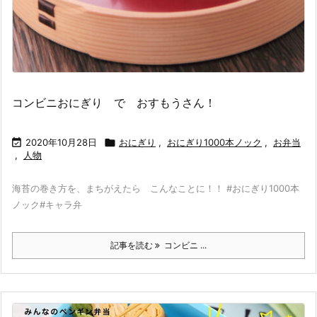
コンビニおにぎり で おすもうさん！

2020年10月28日

おにぎり
,
おにぎり1000本ノック
,
お弁当
,
人物
海苔の巻き方を、まちがえたら こんなことに！！ #おにぎり1000本
ノック#キャラ弁
記事を読む
コンビニ ...