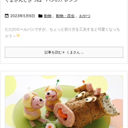

2023年5月6日

動物
,
動物・昆虫
,
おやつ
ただのロールパンですが、ちょっと切り方を工夫すると可愛くなっち
ゃう～
記事を読む
くまさん ...