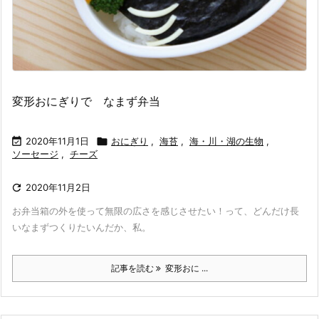
変形おにぎりで なまず弁当

2020年11月1日

おにぎり
,
海苔
,
海・川・湖の生物
,
ソーセージ
,
チーズ

2020年11月2日
お弁当箱の外を使って無限の広さを感じさせたい！って、どんだけ長
いなまずつくりたいんだか、私。
記事を読む
変形おに ...