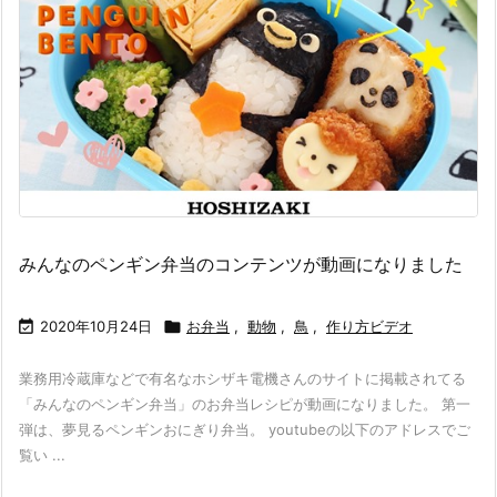
みんなのペンギン弁当のコンテンツが動画になりました

2020年10月24日

お弁当
,
動物
,
鳥
,
作り方ビデオ
業務用冷蔵庫などで有名なホシザキ電機さんのサイトに掲載されてる
「みんなのペンギン弁当」のお弁当レシピが動画になりました。 第一
弾は、夢見るペンギンおにぎり弁当。 youtubeの以下のアドレスでご
覧い ...