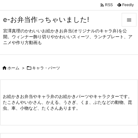

Feedly
RSS
e-お弁当作っちゃいました!

宮澤真理のかわいいお絵かきお弁当(オリジナルのキャラ弁)を公

開。ウィンナー飾り切りやかわいいスィーツ、ランチプレート、ア
メニュ
ニメや作り方動画も

サイド


ホーム
>

キャラ・パーツ
前へ

次へ

お絵かきお弁当やキャラ弁のお絵かきパーツやキャラクターです。
たこさんやいかさん、かえる、うさぎ、くま、ぶたなどの動物、昆
検索
虫、車、小物など、たくさんあります。