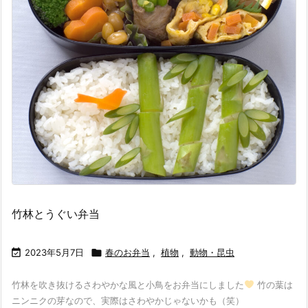
竹林とうぐい弁当

2023年5月7日

春のお弁当
,
植物
,
動物・昆虫
竹林を吹き抜けるさわやかな風と小鳥をお弁当にしました
竹の葉は
ニンニクの芽なので、実際はさわやかじゃないかも（笑）