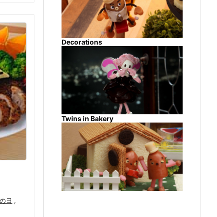
Decorations
Twins in Bakery
の日
,