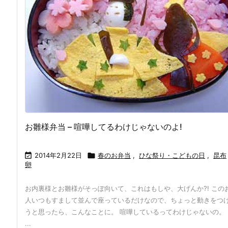
お雛様弁当 – 喧嘩してるわけじゃないのよ!

2014年2月22日

春のお弁当
,
ひな祭り・こどもの日
,
昆布
卵
お内裏様とお雛様がそっぽ向いて、これはもしや、大げんか?! この
人いつもすまして並んで座っているだけなので、ちょっと動きをつ
うと思ったら、こんなことに。 喧嘩しているってわけじゃないの。
...