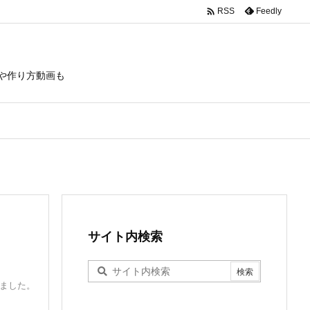

Feedly
RSS
や作り方動画も
サイト内検索
きました。