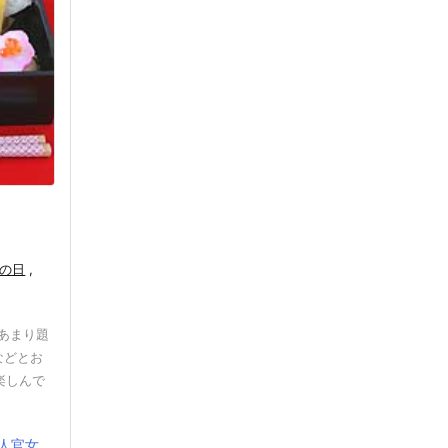
の日
,
あまり題
などとお
楽しんで
官女 ...