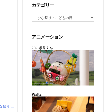
カテゴリー
カ
テ
ゴ
リ
ー
アニメーション
こにぎりくん
Waltz
祭り ...