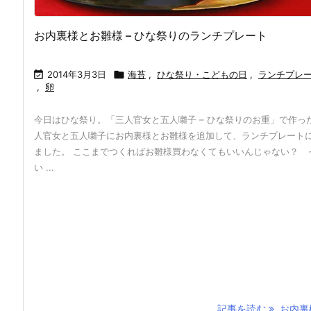
お内裏様とお雛様 – ひな祭りのランチプレート

2014年3月3日

海苔
,
ひな祭り・こどもの日
,
ランチプレ
,
卵
今日はひな祭り。「三人官女と五人囃子 – ひな祭りのお重」で作っ
人官女と五人囃子にお内裏様とお雛様を追加して、ランチプレート
ました。 ここまでつくればお雛様買わなくてもいいんじゃない？ 
い ...
記事を読む
お内裏様 