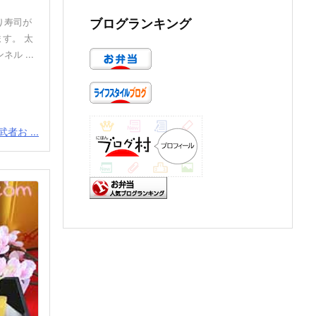
ブログランキング
り寿司が
す。 太
ル ...
者お ...