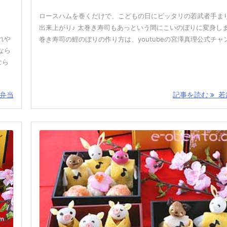
ロースハムを巻くだけで、こどもの日にピッタリの若武者手ま
出来上がり♪ 太巻き寿司もあっという間にこいのぼりに変身しま
れや
巻き寿司の鯉のぼりの作り方は、youtubeの宮澤真理公式チャンネ
なら
なら
弁当
記事を読む
若武