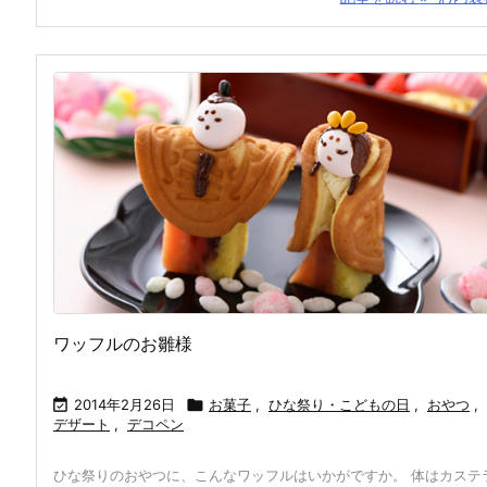
ワッフルのお雛様

2014年2月26日

お菓子
,
ひな祭り・こどもの日
,
おやつ
,
デザート
,
デコペン
ひな祭りのおやつに、こんなワッフルはいかがですか。 体はカステ