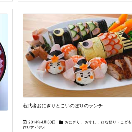
若武者おにぎりとこいのぼりのランチ

2014年4月30日

おにぎり
,
おすし
,
ひな祭り・こども
作り方ビデオ