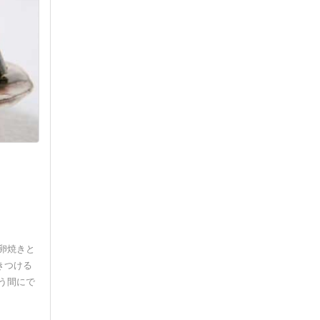
卵焼きと
きつける
う間にで