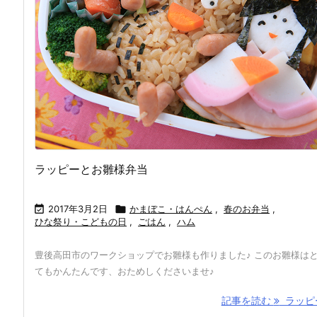
ラッピーとお雛様弁当

2017年3月2日

かまぼこ・はんぺん
,
春のお弁当
,
ひな祭り・こどもの日
,
ごはん
,
ハム
豊後高田市のワークショップでお雛様も作りました♪ このお雛様は
てもかんたんです、おためしくださいませ♪
記事を読む
ラッピー 