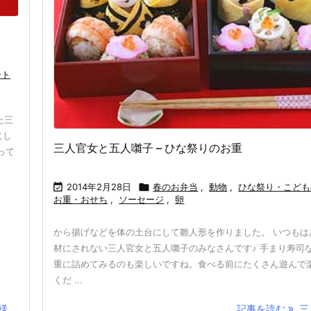
ート
た三
にし
三人官女と五人囃子 – ひな祭りのお重
って

2014年2月28日

春のお弁当
,
動物
,
ひな祭り・こども
お重・おせち
,
ソーセージ
,
卵
から揚げなどを体の土台にして雛人形を作りました。 いつもは
材にされない三人官女と五人囃子のみなさんです♪ 手まり寿司
重に詰めてみるのも楽しいですね。食べる前にたくさん遊んで
くだ ...
...
記事を読む
三人