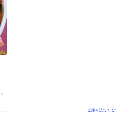
とっ
...
記事を読む
ひな