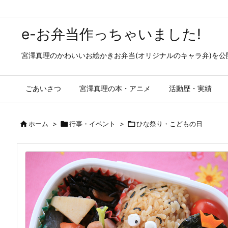
e-お弁当作っちゃいました!
宮澤真理のかわいいお絵かきお弁当(オリジナルのキャラ弁)を
ごあいさつ
宮澤真理の本・アニメ
活動歴・実績

ホーム
>

行事・イベント
>

ひな祭り・こどもの日