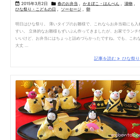

2015年3月2日

春のお弁当
,
かまぼこ・はんぺん
,
漬物
,
ひな祭り・こどもの日
,
ソーセージ
,
卵
明日はひな祭り。 薄いタイプのお雛様で、これならお弁当箱にも入
すい。 立体的なお雛様もずいぶん作ってきましたが、お家でランチ
いいけど、お弁当にはちょっと詰めづらかったですね。でも、これ
大丈 ...
記事を読む
ひな祭り