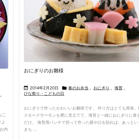
おにぎりのお雛様

2014年2月20日

春のお弁当
,
おにぎり
,
海苔
,
ひな祭り・こどもの日
,
おにぎりで作ったかわいいお雛様です。 作り方はとても簡単。
お二
スモークサーモンを襟に見立てて、海苔と一緒におにぎりに巻
けよ
だけ。 海苔用パンチで切って作った眼や口を貼れば、あっとい
 お内
きち ...