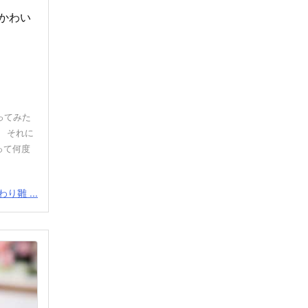
もかわい
ってみた
 それに
って何度
り雛 ...