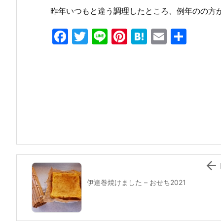
昨年いつもと違う調理したところ、例年のの方
F
T
Li
Pi
H
E
共
a
w
n
nt
at
m
有
c
itt
e
er
e
ai
e
er
e
n
l
b
st
a
o
o
k

伊達巻焼けました – おせち2021