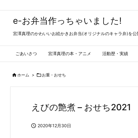
e-お弁当作っちゃいました!
宮澤真理のかわいいお絵かきお弁当(オリジナルのキャラ弁)を
ごあいさつ
宮澤真理の本・アニメ
活動歴・実績

ホーム
>

お重・おせち
えびの艶煮 – おせち2021

2020年12月30日