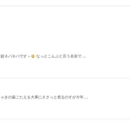
で超ネバネバです～
なっとこんぶと言う名前で ...
きの歯ごたえを大事にささっと煮るのすが今年 ...