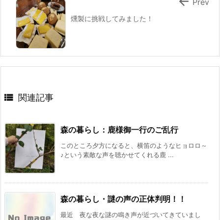

Prev
燻製に挑戦してみました！

関連記事
森の暮らし：鹿様御一行のご乱行
このところ夕方になると、横笛のようなヒョロロ～
♪という素敵な声を聴かせてくれる鹿 ...
森の暮らし・謎の声の正体判明！！
最近 夜な夜な謎の鳴き声が近づいてきていまし