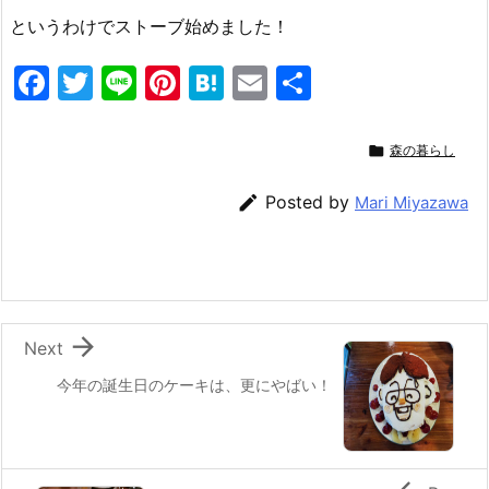
というわけでストーブ始めました！
F
T
Li
Pi
H
E
共
a
w
n
nt
at
m
有
c
itt
e
er
e
ai

森の暮らし
e
er
e
n
l

Posted by
Mari Miyazawa
b
st
a
o
o
k

Next
今年の誕生日のケーキは、更にやばい！