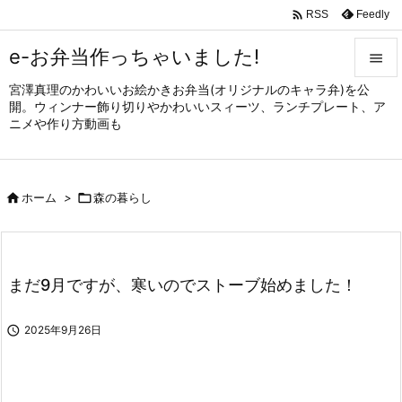

Feedly
RSS
e-お弁当作っちゃいました!

宮澤真理のかわいいお絵かきお弁当(オリジナルのキャラ弁)を公

開。ウィンナー飾り切りやかわいいスィーツ、ランチプレート、ア
メニュ
ニメや作り方動画も

サイド


ホーム
>

森の暮らし
前へ

次へ

まだ9月ですが、寒いのでストーブ始めました！
検索

2025年9月26日