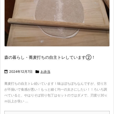
森の暮らし・蕎麦打ちの自主トレしています②！

2024年12月7日

お弁当
蕎麦打ちの自主トレ続いています！味はぼちぼちなんですが、切り方
が不揃いで食感が悪い！もっと細く均一の太さにしたい！！ろいろ調
べていると、やはりそば切り包丁はセットのではダメで、刃渡り30ｃ
ｍ以上が良い ...