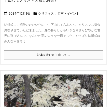
下山してクリスマス気分満喫！

2024年12月9日

クリスマス
,
行事・イベント
結婚式にご招待いただいたので、下山して六本木へ！クリスマス気分
満喫させていただ来ました。森の暮らしからいきなりきらびやかな世
界に飛び込んで、なんだか夢のような一日でした。やっぱり結婚式は
みんな幸せそう ...
記事を読む
下山して ...