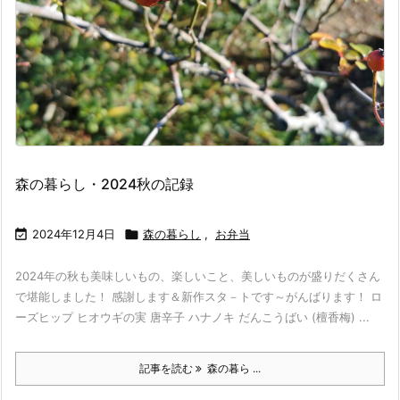
森の暮らし・2024秋の記録

2024年12月4日

森の暮らし
,
お弁当
2024年の秋も美味しいもの、楽しいこと、美しいものが盛りだくさん
で堪能しました！ 感謝します＆新作スタ－トです～がんばります！ ロ
ーズヒップ ヒオウギの実 唐辛子 ハナノキ だんこうばい (檀香梅) ...
記事を読む
森の暮ら ...