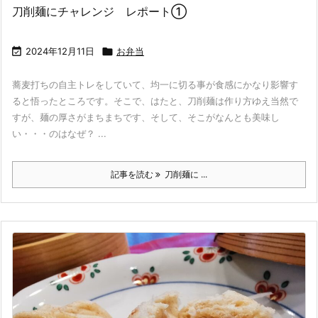
刀削麺にチャレンジ レポート①

2024年12月11日

お弁当
蕎麦打ちの自主トレをしていて、均一に切る事が食感にかなり影響す
ると悟ったところです。そこで、はたと、刀削麺は作り方ゆえ当然で
すが、麺の厚さがまちまちです、そして、そこがなんとも美味し
い・・・のはなぜ？ ...
記事を読む
刀削麺に ...