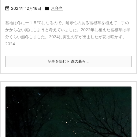

2024年12月16日

お弁当
基地は冬にー１５℃になるので、耐寒性のある宿根草を植えて、手の
かからない庭にしようと考えていました。2022年に植えた宿根草は半
分くらい越冬しました。2024に実生の芽が出ましたが花は咲かず、
2024 ...
記事を読む
森の暮ら ...