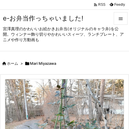

Feedly
RSS
e-お弁当作っちゃいました!

宮澤真理のかわいいお絵かきお弁当(オリジナルのキャラ弁)を公

開。ウィンナー飾り切りやかわいいスィーツ、ランチプレート、ア
メニュ
ニメや作り方動画も

サイド


ホーム
>

Mari Miyazawa
前へ

次へ

検索