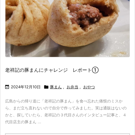
老祥記の豚まんにチャレンジ レポート①

2024年12月10日

豚まん
,
お弁当
,
おやつ
広島からの帰り道に「老祥記の豚まん」を食べ忘れた痛恨のミスか
ら、まだ立ち直れないので自分で作ってみました。実は通販はないの
かと、探していたら、老祥記の３代目さんのインタビュー記事と、４
代目店主の豚まん ...