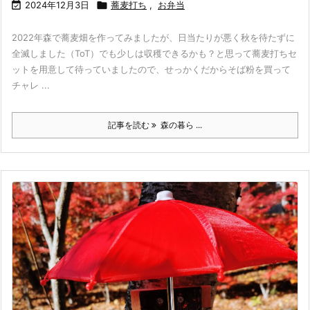

2024年12月3日

蕎麦打ち
,
お弁当
2022年森で蕎麦畑を作ってみましたが、日当たりが悪く秋を待たずに
全滅しました（ToT）でも少しは収穫できるかも？と思って蕎麦打ちセ
ットを用意して待っていましたので、せっかくだからそば粉を買って
チャレ ...
記事を読む
森の暮ら ...