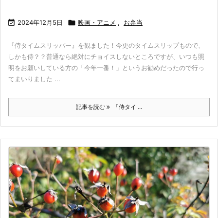

2024年12月5日

映画・アニメ
,
お弁当
『侍タイムスリッパー』を観ました！今更のタイムスリップもので、
しかも侍？？普通なら絶対にチョイスしないところですが、いつも照
明をお願いしている方の「今年一番！」というお勧めだったので行っ
てまいりました ...
記事を読む
「侍タイ ...