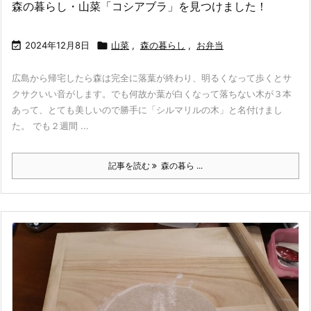
森の暮らし・山菜「コシアブラ」を見つけました！

2024年12月8日

山菜
,
森の暮らし
,
お弁当
広島から帰宅したら森は完全に落葉が終わり、明るくなって歩くとサ
クサクいい音がします。でも何故か葉が白くなって落ちない木が３本
あって、とても美しいので勝手に「シルマリルの木」と名付けまし
た。 でも２週間 ...
記事を読む
森の暮ら ...