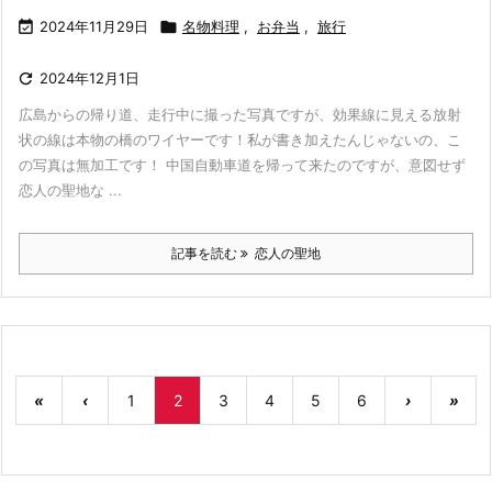

2024年11月29日

名物料理
,
お弁当
,
旅行

2024年12月1日
広島からの帰り道、走行中に撮った写真ですが、効果線に見える放射
状の線は本物の橋のワイヤーです！私が書き加えたんじゃないの、こ
の写真は無加工です！ 中国自動車道を帰って来たのですが、意図せず
恋人の聖地な ...
記事を読む
恋人の聖地
«
‹
1
2
3
4
5
6
›
»