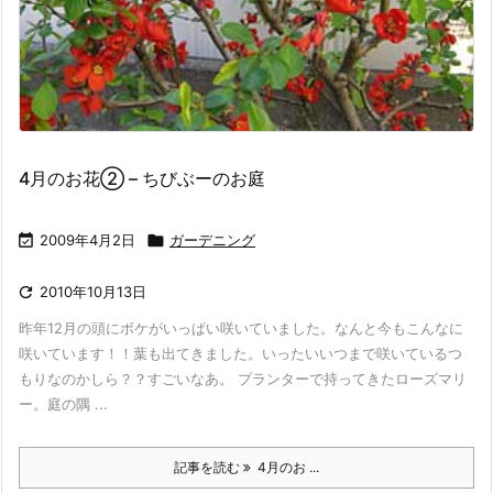
4月のお花② – ちびぶーのお庭

2009年4月2日

ガーデニング

2010年10月13日
昨年12月の頭にボケがいっぱい咲いていました。なんと今もこんなに
咲いています！！葉も出てきました。いったいいつまで咲いているつ
もりなのかしら？？すごいなあ。 プランターで持ってきたローズマリ
ー。庭の隅 ...
記事を読む
4月のお ...