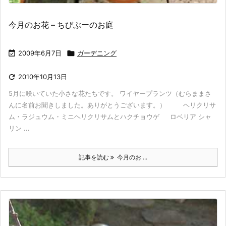
今月のお花 – ちびぶーのお庭

2009年6月7日

ガーデニング

2010年10月13日
5月に咲いていた小さな花たちです。 ワイヤープランツ（むらままさ
んに名前お聞きしました。ありがとうございます。） ヘリクリサ
ム・ラジュウム・ミニヘリクリサムとハクチョウゲ ロベリア シャ
リン ...
記事を読む
今月のお ...