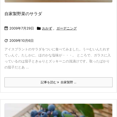
自家製野菜のサラダ

2009年7月29日

おかず
,
ガーデニング

2009年10月6日
アイスプラントのサラダをついに食べてみました。うーむいんたれす
てぃんぐ。たしかに、ほのかな塩味が・・・。 ところで、ガラスに入
っているのは茄子ときゅりとズッキーニの浅漬けです。取ったばかり
の茄子だとあ ...
記事を読む
自家製野 ...