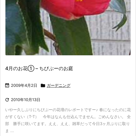
4月のお花① – ちびぶーのお庭

2009年4月2日

ガーデニング

2010年10月13日
いやー久しぶりにちびぶーの花壇のレポートですー♪ 春になったのに花
がすくない（T-T） 今年はなんも仕込んでません。ごめんなさい。 全
部 勝手に咲いてます。ええ、ええ、雑草だって今日3ヶ月ぶりに取り
ま ...