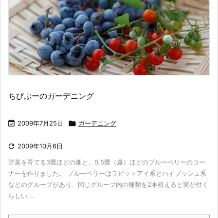
ちびぶーのガーデニング

2009年7月25日

ガーデニング

2009年10月6日
野菜を育てる3畳ほどの畑と、0.5畳（爆）ほどのブルーベリーのコー
ナーを作りました。 ブルーベリーはラビットアイ系とハイブッシュ系
などのグループがあり、同じグループ内の種類を2本植えると実が付く
らしい ...