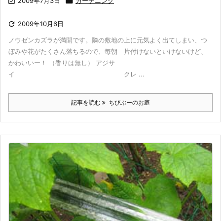

2009年7月3日

ガーデニング

2009年10月6日
ノウゼンカズラが満開です。隣の敷地の上に元気よく出てしまい、つ
ぼみや花がたくさん落ちるので、毎朝 片付けないといけないけど、
かわいいー！ （香りは無し） アジサ
イ クレ ...
記事を読む
ちびぶーのお庭