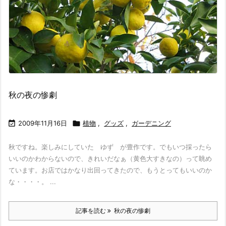
秋の夜の惨劇

2009年11月16日

植物
,
グッズ
,
ガーデニング
秋ですね。楽しみにしていた ゆず が豊作です。でもいつ採ったら
いいのかわからないので、きれいだなぁ（黄色大すきなの）って眺め
ています。お店ではかなり出回ってきたので、もうとってもいいのか
な・・・・。 ...
記事を読む
秋の夜の惨劇