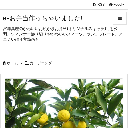

Feedly
RSS
e-お弁当作っちゃいました!

宮澤真理のかわいいお絵かきお弁当(オリジナルのキャラ弁)を公

開。ウィンナー飾り切りやかわいいスィーツ、ランチプレート、ア
メニュ
ニメや作り方動画も

サイド


ホーム
>

ガーデニング
前へ

次へ

検索