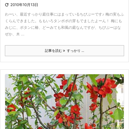

2010年10月13日
わーい、最近すっかり庭仕事にはまっているちびぶーです♪ 梅の実もふ
くらんできました。ももいろタンポポの芽もでましたよーん！ 梅にも
みじに、ボタンに椿、どーみても和風の庭なんですが、ちびぶーはな
ぜか、木 ...
記事を読む
すっかり ...