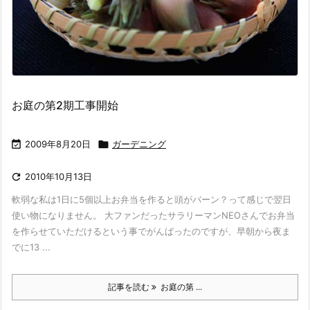
お庭の第2期工事開始

2009年8月20日

ガーデニング

2010年10月13日
軟弱な私は1日に5個以上お弁当を作ると頭がバーン？って感じで翌日
使い物になりません。 大ファンだったサラリーマンNEOさんでお弁当
を作らせていただけるという事でがんばったのですが、早朝から夜ま
でに13 ...
記事を読む
お庭の第 ...