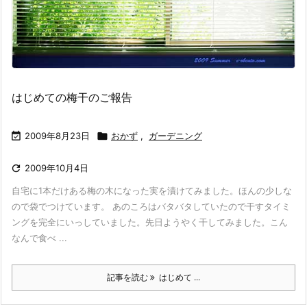
はじめての梅干のご報告

2009年8月23日

おかず
,
ガーデニング

2009年10月4日
自宅に1本だけある梅の木になった実を漬けてみました。ほんの少しな
ので袋でつけています。 あのころはバタバタしていたので干すタイミ
ングを完全にいっしていました。先日ようやく干してみました。こん
なんで食べ ...
記事を読む
はじめて ...