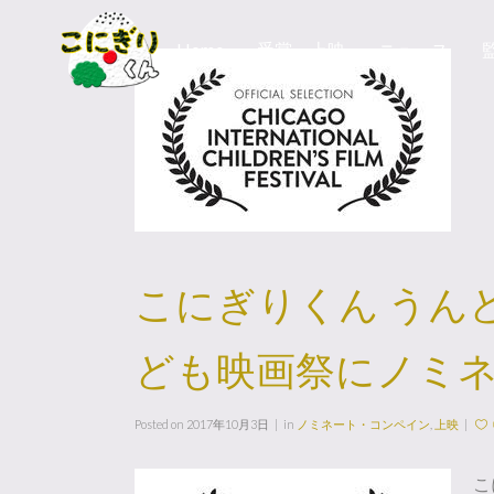
Home
受賞・上映
ニュース
こにぎりくん うん
ども映画祭にノミ
Posted on
2017年10月3日
in
ノミネート・コンペイン
,
上映
こ