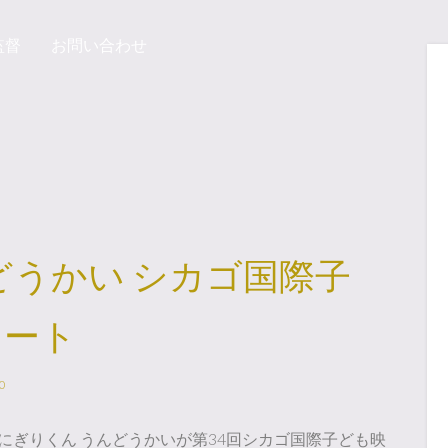
監督
お問い合わせ
どうかい シカゴ国際子
ネート
0
にぎりくん うんどうかいが第34回シカゴ国際子ども映