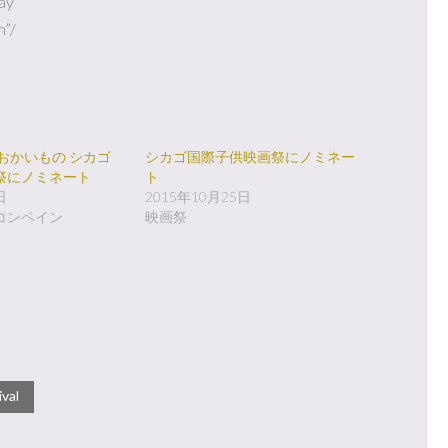
ay”
m”/
おかいもの シカゴ
シカゴ国際子供映画祭にノミネー
祭にノミネート
ト
日
2015年10月25日
コンペイン
映画祭
ival