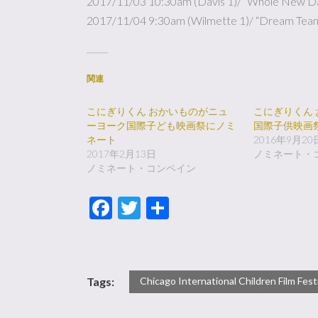
2017/11/03 10:30am (Davis 1)/ “Whole New D
2017/11/04 9:30am (Wilmette 1)/ “Dream Tea
関連
こにぎりくん おかいものがニュ
こにぎりくん 
ーヨーク国際子ども映画祭にノミ
国際子供映画
ネート
2016年9月20
2017年2月13日
ノミネート・
ノミネート・コンペイン
Facebook
Twitter
共
有
Chicago International Children Film Fest
Tags: