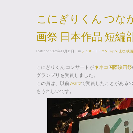
こにぎりくん つな
画祭 日本作品 短
Posted on
2025年11月11日
in
ノミネート・コンペイン
,
上映
,
映画
こにぎりくん コンサートが
キネコ国際映画祭
グランプリを受賞しました。
この賞は、以前
Waltz
で受賞したことがある
もうれしいです。