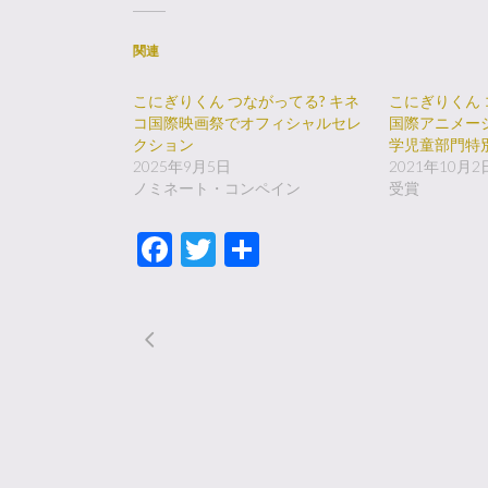
関連
こにぎりくん つながってる? キネ
こにぎりくん 
コ国際映画祭でオフィシャルセレ
国際アニメー
クション
学児童部門特
2025年9月5日
2021年10月2
ノミネート・コンペイン
受賞
Facebook
Twitter
共
有