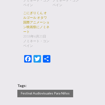
ノミネート・コン
ノミネート・コン
ペイン
ペイン
こにぎりくん オ
ルゴール オタワ
国際アニメーショ
ン映画祭にノミネ
ート
2018年6月21日
ノミネート・コン
ペイン
Facebook
Twitter
共
有
Tags:
Festival Audiovisuales Para Niños