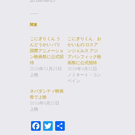
関連
こにぎりくん う
こにぎりくん お
んどうかい パリ
かいもの ロスア
国際アニメーショ
ンジェルス アジ
ン映画祭に公式招
アパシフィック映
待
画祭に公式招待
2018年11月21日
2018年4月12日
上映
ノミネート・コン
ペイン
ネバダシティ映画
祭で上映
2016年8月25日
上映
Facebook
Twitter
共