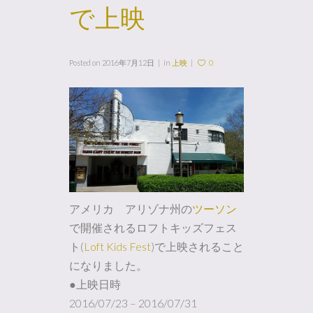
で上映
Posted on
2016年7月12日
in
上映
0
アメリカ アリゾナ州の
ツーソン
で開催されるロフトキッズフェス
ト(
Loft Kids Fest
)で上映されること
になりました。
●上映日時
2016/07/23 – 2016/07/31