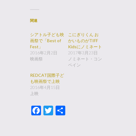
関連
シアトル子ども映
こにぎりくん お
画祭で「Best of
かいものがTIFF
Fest」
Kidsにノミネート
2016年2月2日
2017年3月23日
映画祭
ノミネート・コン
ペイン
REDCAT国際子ど
も映画祭で上映
2016年4月15日
上映
Facebook
Twitter
共
有