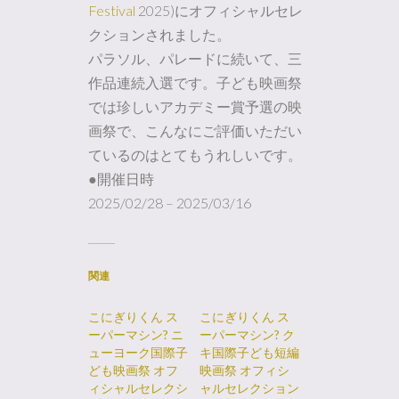
Festival
2025)にオフィシャルセレ
クションされました。
パラソル、パレードに続いて、三
作品連続入選です。子ども映画祭
では珍しいアカデミー賞予選の映
画祭で、こんなにご評価いただい
ているのはとてもうれしいです。
●開催日時
2025/02/28 – 2025/03/16
関連
こにぎりくん ス
こにぎりくん ス
ーパーマシン? ニ
ーパーマシン? ク
ューヨーク国際子
キ国際子ども短編
ども映画祭 オフ
映画祭 オフィシ
ィシャルセレクシ
ャルセレクション