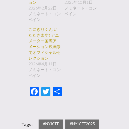
ョン
2025年10月1日
2026年2月22日
ノミネート・コン
ノミネート・コン
ペイン
ペイン
こにぎりくん い
ただきます! アニ
メーター国際アニ
メーション映画祭
でオフィシャルセ
レクション
2026年4月11日
ノミネート・コン
ペイン
Facebook
Twitter
共
有
#NYICFF
#NYICFF2025
Tags: